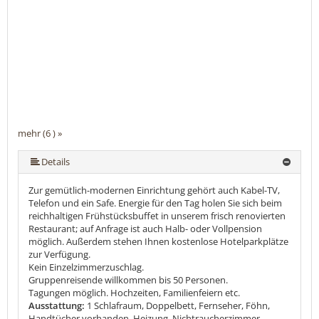
mehr (6 ) »
mehr (6 ) »
mehr (6 ) »
Details
Zur gemütlich-modernen Einrichtung gehört auch Kabel-TV,
Telefon und ein Safe. Energie für den Tag holen Sie sich beim
reichhaltigen Frühstücksbuffet in unserem frisch renovierten
Restaurant; auf Anfrage ist auch Halb- oder Vollpension
möglich. Außerdem stehen Ihnen kostenlose Hotelparkplätze
zur Verfügung.
Kein Einzelzimmerzuschlag.
Gruppenreisende willkommen bis 50 Personen.
Tagungen möglich. Hochzeiten, Familienfeiern etc.
Ausstattung:
1 Schlafraum, Doppelbett, Fernseher, Föhn,
Handtücher vorhanden, Heizung, Nichtraucherzimmer,