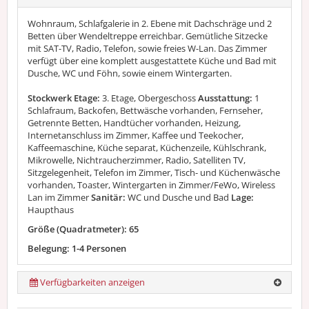
Wohnraum, Schlafgalerie in 2. Ebene mit Dachschräge und 2
Betten über Wendeltreppe erreichbar. Gemütliche Sitzecke
mit SAT-TV, Radio, Telefon, sowie freies W-Lan. Das Zimmer
verfügt über eine komplett ausgestattete Küche und Bad mit
Dusche, WC und Föhn, sowie einem Wintergarten.
Stockwerk Etage:
3. Etage, Obergeschoss
Ausstattung:
1
Schlafraum, Backofen, Bettwäsche vorhanden, Fernseher,
Getrennte Betten, Handtücher vorhanden, Heizung,
Internetanschluss im Zimmer, Kaffee und Teekocher,
Kaffeemaschine, Küche separat, Küchenzeile, Kühlschrank,
Mikrowelle, Nichtraucherzimmer, Radio, Satelliten TV,
Sitzgelegenheit, Telefon im Zimmer, Tisch- und Küchenwäsche
vorhanden, Toaster, Wintergarten in Zimmer/FeWo, Wireless
Lan im Zimmer
Sanitär:
WC und Dusche und Bad
Lage:
Haupthaus
Größe (Quadratmeter): 65
Belegung: 1-4 Personen
Verfügbarkeiten anzeigen