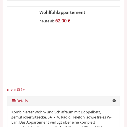
Wohlfühlappartement
62,00 €
heute ab
mehr (8 ) »
mehr (8 ) »
mehr (8 ) »
mehr (8 ) »
mehr (8 ) »
Details
Kombinierter Wohn- und Schlafraum mit Doppelbett,
gemütlicher Sitzecke, SAT-TV, Radio, Telefon, sowie freies W-
Lan. Das Appartement verfügt über eine komplett