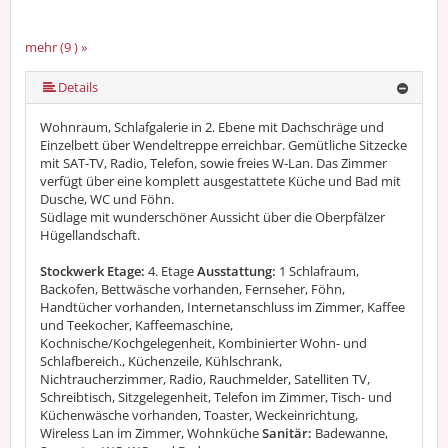
mehr (9 ) »
mehr (9 ) »
mehr (9 ) »
mehr (9 ) »
mehr (9 ) »
mehr (9 ) »
Details
Wohnraum, Schlafgalerie in 2. Ebene mit Dachschräge und
Einzelbett über Wendeltreppe erreichbar. Gemütliche Sitzecke
mit SAT-TV, Radio, Telefon, sowie freies W-Lan. Das Zimmer
verfügt über eine komplett ausgestattete Küche und Bad mit
Dusche, WC und Föhn.
Südlage mit wunderschöner Aussicht über die Oberpfälzer
Hügellandschaft.
Stockwerk Etage:
4. Etage
Ausstattung:
1 Schlafraum,
Backofen, Bettwäsche vorhanden, Fernseher, Föhn,
Handtücher vorhanden, Internetanschluss im Zimmer, Kaffee
und Teekocher, Kaffeemaschine,
Kochnische/Kochgelegenheit, Kombinierter Wohn- und
Schlafbereich., Küchenzeile, Kühlschrank,
Nichtraucherzimmer, Radio, Rauchmelder, Satelliten TV,
Schreibtisch, Sitzgelegenheit, Telefon im Zimmer, Tisch- und
Küchenwäsche vorhanden, Toaster, Weckeinrichtung,
Wireless Lan im Zimmer, Wohnküche
Sanitär:
Badewanne,