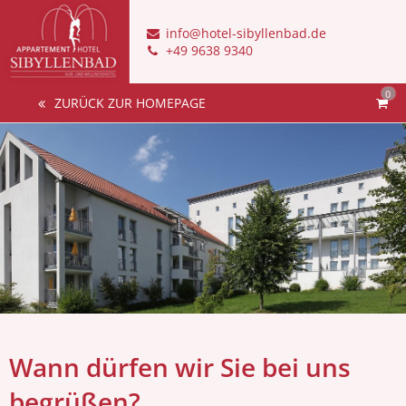
info@hotel-sibyllenbad.de
+49 9638 9340
0
ZURÜCK ZUR HOMEPAGE
Wann dürfen wir Sie bei uns
begrüßen?