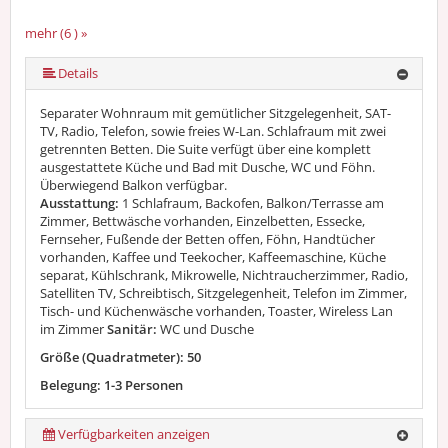
mehr (6 ) »
mehr (6 ) »
mehr (6 ) »
Details
Separater Wohnraum mit gemütlicher Sitzgelegenheit, SAT-
TV, Radio, Telefon, sowie freies W-Lan. Schlafraum mit zwei
getrennten Betten. Die Suite verfügt über eine komplett
ausgestattete Küche und Bad mit Dusche, WC und Föhn.
Überwiegend Balkon verfügbar.
Ausstattung:
1 Schlafraum, Backofen, Balkon/Terrasse am
Zimmer, Bettwäsche vorhanden, Einzelbetten, Essecke,
Fernseher, Fußende der Betten offen, Föhn, Handtücher
vorhanden, Kaffee und Teekocher, Kaffeemaschine, Küche
separat, Kühlschrank, Mikrowelle, Nichtraucherzimmer, Radio,
Satelliten TV, Schreibtisch, Sitzgelegenheit, Telefon im Zimmer,
Tisch- und Küchenwäsche vorhanden, Toaster, Wireless Lan
im Zimmer
Sanitär:
WC und Dusche
Größe (Quadratmeter): 50
Belegung: 1-3 Personen
Verfügbarkeiten anzeigen