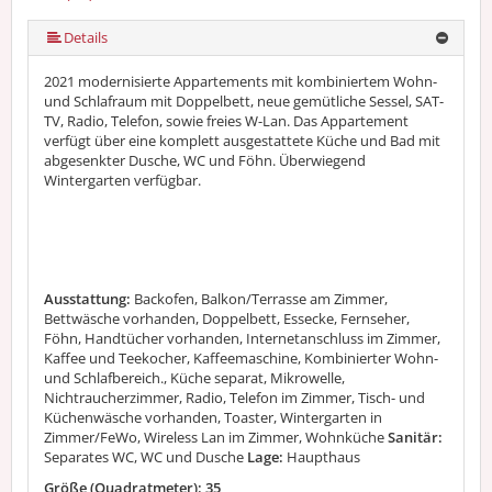
mehr (12 ) »
mehr (12 ) »
mehr (12 ) »
mehr (12 ) »
mehr (12 ) »
mehr (12 ) »
mehr (12 ) »
mehr (12 ) »
Details
2021 modernisierte Appartements mit kombiniertem Wohn-
und Schlafraum mit Doppelbett, neue gemütliche Sessel, SAT-
TV, Radio, Telefon, sowie freies W-Lan. Das Appartement
verfügt über eine komplett ausgestattete Küche und Bad mit
abgesenkter Dusche, WC und Föhn. Überwiegend
Wintergarten verfügbar.
Ausstattung:
Backofen, Balkon/Terrasse am Zimmer,
Bettwäsche vorhanden, Doppelbett, Essecke, Fernseher,
Föhn, Handtücher vorhanden, Internetanschluss im Zimmer,
Kaffee und Teekocher, Kaffeemaschine, Kombinierter Wohn-
und Schlafbereich., Küche separat, Mikrowelle,
Nichtraucherzimmer, Radio, Telefon im Zimmer, Tisch- und
Küchenwäsche vorhanden, Toaster, Wintergarten in
Zimmer/FeWo, Wireless Lan im Zimmer, Wohnküche
Sanitär:
Separates WC, WC und Dusche
Lage:
Haupthaus
Größe (Quadratmeter): 35