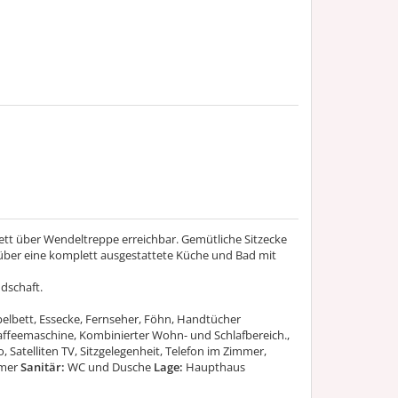
tt über Wendeltreppe erreichbar. Gemütliche Sitzecke
t über eine komplett ausgestattete Küche und Bad mit
dschaft.
elbett, Essecke, Fernseher, Föhn, Handtücher
affeemaschine, Kombinierter Wohn- und Schlafbereich.,
 Satelliten TV, Sitzgelegenheit, Telefon im Zimmer,
mmer
Sanitär:
WC und Dusche
Lage:
Haupthaus