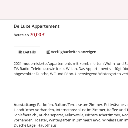
De Luxe Appartement
70,00 €
heute ab
Verfügbarkeiten anzeigen
Details
2021 modernisierte Appartements mit kombiniertem Wohn- und Sch
TV, Radio, Telefon, sowie freies W-Lan. Das Appartement verfügt ü
abgesenkter Dusche, WC und Föhn. Überwiegend Wintergarten verf
Ausstattung:
Backofen, Balkon/Terrasse am Zimmer, Bettwäsche vo
Handtücher vorhanden, Internetanschluss im Zimmer, Kaffee und 
Schlafbereich., Küche separat, Mikrowelle, Nichtraucherzimmer, Ra
vorhanden, Toaster, Wintergarten in Zimmer/FeWo, Wireless Lan 
Dusche
Lage:
Haupthaus