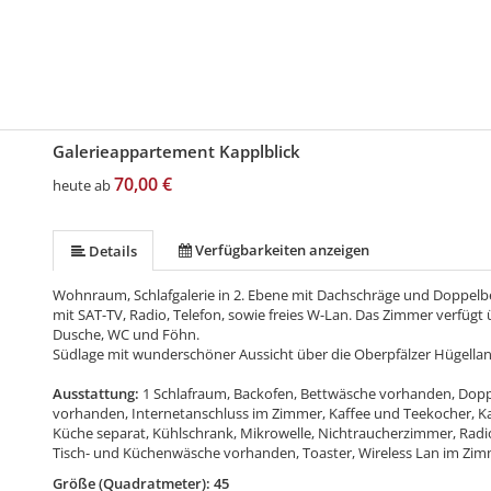
Galerieappartement Kapplblick
70,00 €
heute ab
Verfügbarkeiten anzeigen
Details
Wohnraum, Schlafgalerie in 2. Ebene mit Dachschräge und Doppelbe
mit SAT-TV, Radio, Telefon, sowie freies W-Lan. Das Zimmer verfüg
Dusche, WC und Föhn.
Südlage mit wunderschöner Aussicht über die Oberpfälzer Hügellan
Ausstattung:
1 Schlafraum, Backofen, Bettwäsche vorhanden, Dopp
vorhanden, Internetanschluss im Zimmer, Kaffee und Teekocher, K
Küche separat, Kühlschrank, Mikrowelle, Nichtraucherzimmer, Radio,
Tisch- und Küchenwäsche vorhanden, Toaster, Wireless Lan im Zi
Größe (Quadratmeter): 45