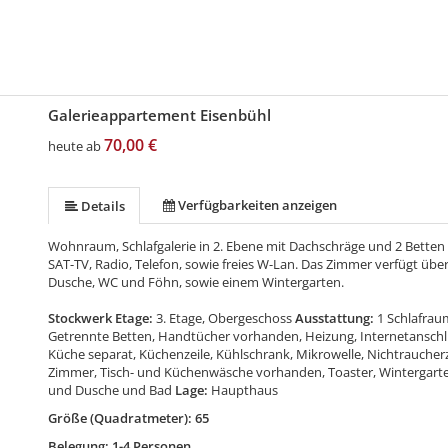
Galerieappartement Eisenbühl
70,00 €
heute ab
Verfügbarkeiten anzeigen
Details
Wohnraum, Schlafgalerie in 2. Ebene mit Dachschräge und 2 Betten
SAT-TV, Radio, Telefon, sowie freies W-Lan. Das Zimmer verfügt üb
Dusche, WC und Föhn, sowie einem Wintergarten.
Stockwerk Etage:
3. Etage, Obergeschoss
Ausstattung:
1 Schlafrau
Getrennte Betten, Handtücher vorhanden, Heizung, Internetanschl
Küche separat, Küchenzeile, Kühlschrank, Mikrowelle, Nichtraucherzi
Zimmer, Tisch- und Küchenwäsche vorhanden, Toaster, Wintergart
und Dusche und Bad
Lage:
Haupthaus
Größe (Quadratmeter): 65
Belegung: 1-4 Personen