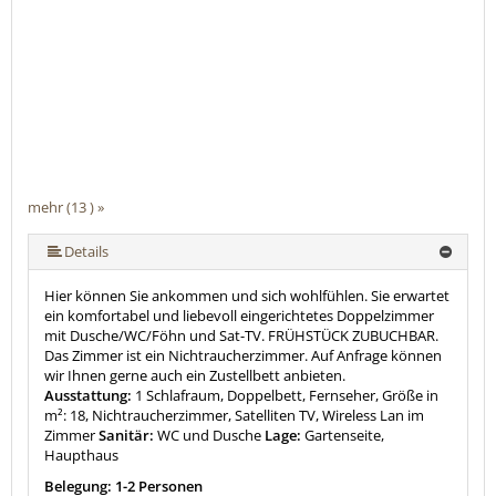
mehr (13 ) »
mehr (13 ) »
mehr (13 ) »
mehr (13 ) »
mehr (13 ) »
mehr (13 ) »
mehr (13 ) »
mehr (13 ) »
mehr (13 ) »
mehr (13 ) »
Details
Hier können Sie ankommen und sich wohlfühlen. Sie erwartet
ein komfortabel und liebevoll eingerichtetes Doppelzimmer
mit Dusche/WC/Föhn und Sat-TV. FRÜHSTÜCK ZUBUCHBAR.
Das Zimmer ist ein Nichtraucherzimmer. Auf Anfrage können
wir Ihnen gerne auch ein Zustellbett anbieten.
Ausstattung:
1 Schlafraum, Doppelbett, Fernseher, Größe in
m²: 18, Nichtraucherzimmer, Satelliten TV, Wireless Lan im
Zimmer
Sanitär:
WC und Dusche
Lage:
Gartenseite,
Haupthaus
Belegung: 1-2 Personen