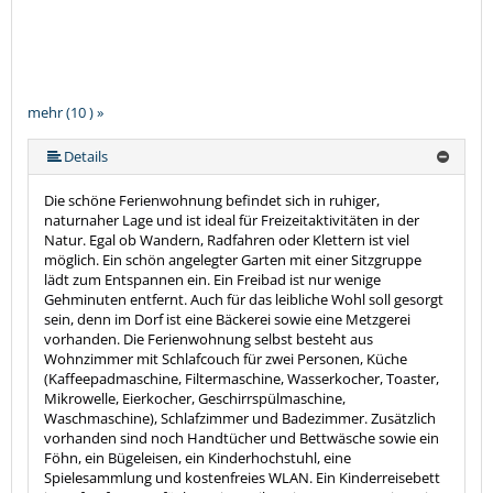
mehr (10 ) »
mehr (10 ) »
mehr (10 ) »
mehr (10 ) »
mehr (10 ) »
mehr (10 ) »
mehr (10 ) »
Details
Die schöne Ferienwohnung befindet sich in ruhiger,
naturnaher Lage und ist ideal für Freizeitaktivitäten in der
Natur. Egal ob Wandern, Radfahren oder Klettern ist viel
möglich. Ein schön angelegter Garten mit einer Sitzgruppe
lädt zum Entspannen ein. Ein Freibad ist nur wenige
Gehminuten entfernt. Auch für das leibliche Wohl soll gesorgt
sein, denn im Dorf ist eine Bäckerei sowie eine Metzgerei
vorhanden. Die Ferienwohnung selbst besteht aus
Wohnzimmer mit Schlafcouch für zwei Personen, Küche
(Kaffeepadmaschine, Filtermaschine, Wasserkocher, Toaster,
Mikrowelle, Eierkocher, Geschirrspülmaschine,
Waschmaschine), Schlafzimmer und Badezimmer. Zusätzlich
vorhanden sind noch Handtücher und Bettwäsche sowie ein
Föhn, ein Bügeleisen, ein Kinderhochstuhl, eine
Spielesammlung und kostenfreies WLAN. Ein Kinderreisebett