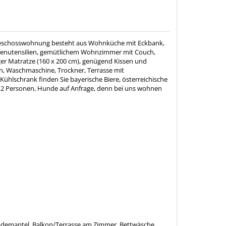
dgeschosswohnung besteht aus Wohnküche mit Eckbank,
henutensilien, gemütlichem Wohnzimmer mit Couch,
er Matratze (160 x 200 cm), genügend Kissen und
 Waschmaschine, Trockner, Terrasse mit
Kühlschrank finden Sie bayerische Biere, österreichische
ür 2 Personen, Hunde auf Anfrage, denn bei uns wohnen
Bademantel, Balkon/Terrasse am Zimmer, Bettwäsche