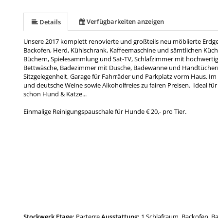
Verfügbarkeiten anzeigen
Details
Unsere 2017 komplett renovierte und großteils neu möblierte Er
Backofen, Herd, Kühlschrank, Kaffeemaschine und sämtlichen Küc
Büchern, Spielesammlung und Sat-TV, Schlafzimmer mit hochwertig
Bettwäsche, Badezimmer mit Dusche, Badewanne und Handtüchern,
Sitzgelegenheit, Garage für Fahrräder und Parkplatz vorm Haus. Im 
und deutsche Weine sowie Alkoholfreies zu fairen Preisen. Ideal f
schon Hund & Katze...
Einmalige Reinigungspauschale für Hunde € 20,- pro Tier.
Stockwerk Etage:
Parterre
Ausstattung:
1 Schlafraum, Backofen, 