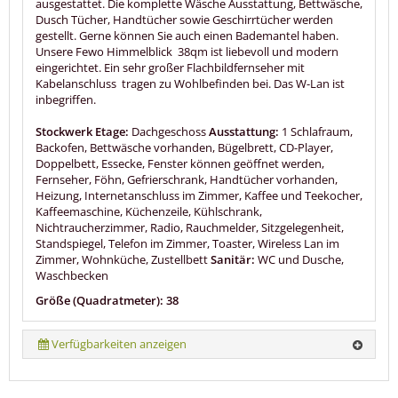
ausgestattet. Die komplette Wäsche Ausstattung, Bettwäsche,
Dusch Tücher, Handtücher sowie Geschirrtücher werden
gestellt. Gerne können Sie auch einen Bademantel haben.
Unsere Fewo Himmelblick 38qm ist liebevoll und modern
eingerichtet. Ein sehr großer Flachbildfernseher mit
Kabelanschluss tragen zu Wohlbefinden bei. Das W-Lan ist
inbegriffen.
Stockwerk Etage:
Dachgeschoss
Ausstattung:
1 Schlafraum,
Backofen, Bettwäsche vorhanden, Bügelbrett, CD-Player,
Doppelbett, Essecke, Fenster können geöffnet werden,
Fernseher, Föhn, Gefrierschrank, Handtücher vorhanden,
Heizung, Internetanschluss im Zimmer, Kaffee und Teekocher,
Kaffeemaschine, Küchenzeile, Kühlschrank,
Nichtraucherzimmer, Radio, Rauchmelder, Sitzgelegenheit,
Standspiegel, Telefon im Zimmer, Toaster, Wireless Lan im
Zimmer, Wohnküche, Zustellbett
Sanitär:
WC und Dusche,
Waschbecken
Größe (Quadratmeter): 38
Verfügbarkeiten anzeigen