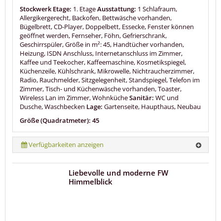
Stockwerk Etage:
1. Etage
Ausstattung:
1 Schlafraum,
Allergikergerecht, Backofen, Bettwäsche vorhanden,
Bügelbrett, CD-Player, Doppelbett, Essecke, Fenster können
geöffnet werden, Fernseher, Föhn, Gefrierschrank,
Geschirrspüler, Größe in m²: 45, Handtücher vorhanden,
Heizung, ISDN Anschluss, Internetanschluss im Zimmer,
Kaffee und Teekocher, Kaffeemaschine, Kosmetikspiegel,
Küchenzeile, Kühlschrank, Mikrowelle, Nichtraucherzimmer,
Radio, Rauchmelder, Sitzgelegenheit, Standspiegel, Telefon im
Zimmer, Tisch- und Küchenwäsche vorhanden, Toaster,
Wireless Lan im Zimmer, Wohnküche
Sanitär:
WC und
Dusche, Waschbecken
Lage:
Gartenseite, Haupthaus, Neubau
Größe (Quadratmeter): 45
Verfügbarkeiten anzeigen
Liebevolle und moderne FW
Himmelblick