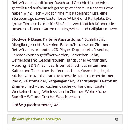
Bettwäsche,Handtücher Dusch und Geschirrtücher wird
gestellt und auf Wunsch gerne gewechselt. In unserer Fewo.
haben wir 2 Flach - Bildschirme mit Kabelanschluss, eine
Stereoanlage sowie kostenloses W-LAN und Parkplatz. Die
große Terrasse ist nur für Sie. Selbstverständlich Können sie
unseren schönen Garten mit Liegewiese und Grillplatz nutzen.
.
Stockwerk Etage:
Parterre
Ausstattung:
1 Schlafraum,
Allergikergerecht, Backofen, Balkon/Terrasse am Zimmer,
Bettwäsche vorhanden, CD-Player, Doppelbett, Essecke,
Fenster können geöffnet werden, Fernseher, Föhn,
Gefrierschrank, Geschirrspüler, Handtücher vorhanden,
Heizung, ISDN Anschluss, Internetanschluss im Zimmer,
Kaffee und Teekocher, Kaffeemaschine, Kosmetikspiegel,
Küchenzeile, Kühlschrank, Mikrowelle, Nichtraucherzimmer,
Radio, Rauchmelder, Sitzgelegenheit, Standspiegel, Telefon im
Zimmer, Tisch- und Küchenwäsche vorhanden, Toaster,
Weckeinrichtung, Wireless Lan im Zimmer, Wohnküche
Sanitär:
WC und Dusche, Waschbecken
Größe (Quadratmeter): 48
Verfügbarkeiten anzeigen