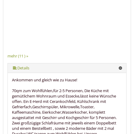
mehr (11 ) »
mehr (11 ) »
mehr (11 ) »
mehr (11 ) »
mehr (11 ) »
mehr (11 ) »
mehr (11 ) »
mehr (11 ) »
Details
Ankommen und gleich wie zu Hause!
70qm zum Wohlfühlen,für 2-5 Personen, Die Küche mit
gemütlichem Wohnraum und Essecke,lässt keine Wünsche
offen. Ein E-Herd mit Cerankochfeld, Kühlschrank mit
Gefrierfach,Geschirrspüler, Mikrowelle,Toaster,
Kaffeemaschine, Eierkocher,Wasserkocher, komplett
ausgestattet mit Geschirr und Kochgeschirr für 5 Personen.
Zwei großzügige Schlafräume mit jeweils einem Doppelbett
und einem Beistellbett , sowie 2 moderne Bäder mit 2 mal
Dusche/ WC tragen zum Wohlfühlen bei. Unsere