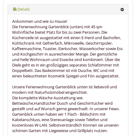
mehr (7 ) »
mehr (7 ) »
mehr (7 ) »
Details
Ankommen und wie zu Hause!
Die Ferienwohnung Gartenblick (unten) mit 45 qm
Wohnfläche bietet Platz für bis zu zwei Personen. Die
Küchenzeile ist ausgestattet mit einen E-Herd und Bachofen,
Kühlschrank mit Gefrierfach, Mikrowelle, Geschirrspüler,
Kaffeemaschine, Toaster, Eierkocher, Wasserkocher sowie Ess
und Kochgeschirr in ausreichender Menge. Der gemütliche
und helle Wohnraum und Essecke sind kombiniert. Über die
Diele geht es in ein großzügiges separates Schlafzimmer mit
Doppelbett. Das Badezimmer ist mit Dusche, WC und mit
einen beleuchteten Kosmetik Spiegel und Fön ausgestattet.
Unsere Ferienwohnung Gartenblick unten ist liebevoll und
modern mit Naturholzmöbel eingerichtet.
Die komplette Wäsche Ausstattung wie
Bettwäsche,Handtücher Dusch und Geschirrtücher wird
gestellt und auf Wunsch gerne gewechselt. In unserer Fewo.
Gartenblick unten haben wir 1 Flach - Bildschirm mit
Kabelanschluss, eine Stereoanlage sowie Telefon und
kostenloses W-LAN. Selbstverständlich Können sie unseren
schönen Garten mit Liegewiese und Grillplatz nutzen.