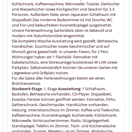
Kühlschrank, Kaffeemaschine, Mikrowelle, Toaster, Eierkocher
und Wasserkocher sowie Kochgeschirr und Geschirr für 2-3
Personen. Außerdem Diele, einen separaten Schlafraum mit
Doppelbett.Das moderne Badezimmer ist mit Dusche, WC
und Fön und beleuchteten Kosmetikspiegel ausgestattet.
Unsere Ferienwohnung Gartenblick oben ist liebevoll und
modern mit Naturholzmöbel eingerichtet.
Die komplette Wäsche Ausstattung wird gestellt, Bettwäsche,
Handtücher, Duschtücher sowie Geschirrtücher und auf
Wunsch gerne gewechselt. In unseren Fewos. für 2 Pers.
Wohnungen haben wir 1 Flachbild -Fernseher mit
Kabelanschluss, eine Stereoanlage kostenloses W-LAN sowie
Parkplatz. Selbstverständlich können Sie unseren Garten mit
Liegewiese und Grillplatz nutzen.
Für die Gäste aller Ferienwohnungen bieten wir einen
Brötchenservice.
Stockwerk Etage:
1. Etage
Ausstattung:
1 Schlafraum,
Backofen, Bettwäsche vorhanden, CD-Player, Doppelbett,
Essecke, Fenster können geöffnet werden, Fernseher, Föhn,
Gefrierschrank, Geschirrspüler, Handtücher vorhanden,
Heizung, Internetanschluss im Zimmer, Kaffee und Teekocher,
Kaffeemaschine, Kosmetikspiegel, Küchenzeile, Kühlschrank,
Mikrowelle, Nichtraucherzimmer, Radio, Sitzgelegenheit,
Standspiegel, Telefon im Zimmer, Tisch- und Küchenwäsche
vorhanden, Toaster, Wireless Lan im Zimmer, Wohnküche