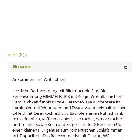
mehr (8 ) »
mehr (8 ) »
mehr (8 ) »
mehr (8 ) »
mehr (8 ) »
Details
Ankommen und Wohlfühlen!
Herrliche Dachwohnung mit Blick über die Flur !Die
Ferienwohnung HIMMELBLICK mit 40 qm Wohnfläche bietet
Gemütlichkeit für bis zu zwei Personen. Die Küchenzeile ist
kombiniert mit Wohnraum und Essplatz und beinhaltet einen
E-Herd mit Cerankochfeld und Backofen, einen Kühlschrank
mit Gefrierfach, Kaffeemaschine , Eierkocher, Wasserkocher
und Toaster sowie Koch und Essgeschirr für 2 Personen Über
einen kleinen Flur geht es zum romantischen Schlafzimmer
mit Doppelbett. Das Badezimmer ist mit Dusche, WC