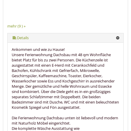
mehr (9 ) »
mehr (9 ) »
mehr (9 ) »
mehr (9 ) »
mehr (9 ) »
mehr (9 ) »
Details
Ankommen und wie zu Hause!
Unsere Ferienwohnung Dachsbau mit 48 qm Wohnfläche
bietet Platz für bis zu zwei Personen. Die Küchenzeile ist
ausgestattet mit einen E-Herd mit Cerankochfeld und
Bachofen, Kühlschrank mit Gefrierfach, Mikrowelle,
Geschirrspüler, Kaffeemaschine, Toaster, Eierkocher,
Wasserkocher sowie Ess und Kochgeschirr in ausreichender
Menge. Der gemütliche und helle Wohnraum und Essecke
sind kombiniert. Über die Diele geht es in ein großzügiges
separates Schlafzimmer mit Doppelbett. Die beiden
Badezimmer sind mit Dusche, WC und mit einen beleuchteten
Kosmetik Spiegel und Fön ausgestattet.
Die Ferienwohnung Dachsbau unten ist liebevoll und modern
mit Naturholz Möbel eingerichtet.
Die komplette Wäsche Ausstattung wie