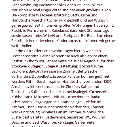
Ferienwohnung Bachwiesenblick oben ist liebevoll mit
Naturholz Möbel eingerichtet und hat einen großen Balkon.
Die komplette Wäscheausstattung Bettwäsche und
Handtücher/Geschirrtücher wird gestellt und auf Wunsch
gerne gewechselt. In unsren großen Wohnungen haben wir 2
Flachbild Fernseher mit Kabelanschluss, eine Stereoanlage
sowie kostenfreies W-LAN und Parkplatz. Bei Bedarf an einem
Reisebettchen oder einem Kinderhochstuhl können wir gerne
weiterhelfen.
Für die Gäste aller Ferienwohnungen bieten wir einen
Brötchenservice. Gerne können Sie auch als Service einen
Frühstückskorb mit Lebensmitteln aus der Region aufbuchen.
Stockwerk Etage:
1. Etage
Ausstattung:
2 Schlafräume,
Backofen, Balkon/Terrasse am Zimmer, Bettwäsche
vorhanden, Doppelbett, Essecke, Fenster können geöffnet
werden, Föhn, Geschirrspüler, Handtücher vorhanden, ISDN
Anschluss, Internetanschluss im Zimmer, Kaffee und
Teekocher, Kaffeemaschine, Kosmetikspiegel, Küchenzeile,
Kühlschrank, Mikrowelle, Nichtraucherzimmer, Radio,
Schreibtisch, Sitzgelegenheit, Standspiegel, Telefon im
Zimmer, Tisch- und Küchenwäsche vorhanden, Toaster,
Weckeinrichtung, Wireless Lan im Zimmer, Wohnküche,
Zustellbett
Sanitär:
Badewanne, Separates WC, WC und
Dusche und Bad, Waschbecken
Lage:
Gartenseite,