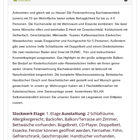
Ankommen und gleich wie zu Hause! Die Ferienwohnung Bachwiesenblick
(unten) mit 70 qm Wohnfläche bietet vollste Behaglichkeit für bis zu 4-5
Personen. Die Küchenzeile ist mit Wohnraum und Essecke kombiniert. Sie lässt
keine Wünsche offen und beinhaltet E-Herd mit Cerankochfeld, Kühlschrank mit
Gefrierfach, Geschirrspüler, Mikrowelle, Toaster, Kaffeemaschine Eierkocher,
Wasserkocher, sowie Essgeschirr und Kochgeschirr für 5 Personen. Außerdem
gibt zwei schöne helle Schlafräume mit Doppelbett und einem Dreibettzimmer.
Die zwei modernen Bäder sind 2mal mit DU/WC , Fön und beleuchteten
Kosmetikspiegel ausgestattet. Das Highlight ist der große anliegende Balkon.
Bei Bedarf an Kinderhochstuhl oder Reisebettchen helfen wir Ihnen gerne
weiter. Unsere Ferienwohnung Bachwiesenblick unten ist liebevoll mit
Naturholzmöbel eingerichtet. Die komplette Wäscheausstattung, Bettwäsche,
Handtücher/ Dusch und Geschirrtücher wird gestellt und auf Wunsch gerne
gewechselt. In unsren gr. Wohnungen haben wir 2 Flachbildfernseher mit
Kabelanschluss, eine Stereoanlage sowie kostenfreies W-LAN
Selbstverständlich können Sie unseren Garten mit Liegewiese und Grillplatz
nutzen.
Stockwerk Etage:
1. Etage
Ausstattung:
2 Schlafräume,
Allergikergerecht, Backofen, Balkon/Terrasse am Zimmer,
Bettwäsche vorhanden, Bügelbrett, CD-Player, Doppelbett,
Essecke, Fenster können geöffnet werden, Fernseher, Föhn,
Gefrierschrank, Geschirrspüler, Handtücher vorhanden,