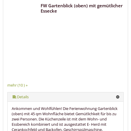
FW Gartenblick (oben) mit gemütlicher
Essecke
mehr (10 ) »
mehr (10 ) »
mehr (10 ) »
mehr (10 ) »
mehr (10 ) »
mehr (10 ) »
mehr (10 ) »
Details
Ankommen und Wohlfühlen! Die Ferienwohnung Gartenblick
(oben) mit 45 qm Wohnfläche bietet Gemütlichkeit für bis zu
zwei Personen. Die Küchenzeile ist mit dem Wohn- und
Essbereich kombiniert und ist ausgestattet E- Herd mit
Cerankochfeld und Backofen, Geschirrspülmaschine,