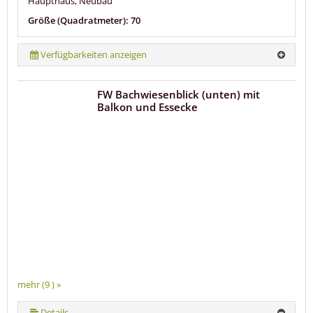
Haupthaus, Neubau
Größe (Quadratmeter): 70
Verfügbarkeiten anzeigen
FW Bachwiesenblick (unten) mit
Balkon und Essecke
mehr (9 ) »
mehr (9 ) »
mehr (9 ) »
mehr (9 ) »
mehr (9 ) »
mehr (9 ) »
Details