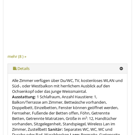
mehr (8 ) »
mehr (8 ) »
mehr (8 ) »
mehr (8 ) »
mehr (8 ) »
Details
Alle Zimmer verfügen über Du/WC, TV, kostenloses WLAN und
Süd-, oder Westbalkon mit herrlichem Ausblick auf den
Ochsenkopf oder das junge Weissmaintal.
Ausstattung:
1 Schlafraum, Anzahl Haustiere: 1,
Balkon/Terrasse am Zimmer, Bettwäsche vorhanden,
Doppelbett, Einzelbetten, Fenster können geöffnet werden,
Fernseher, Fußende der Betten offen, Föhn, Getrennte
Betten, Getrennte Matratzen, Größe in m²: 12, Handtücher
vorhanden, Sitzgelegenheit, Standspiegel, Wireless Lan im
Zimmer, Zustellbett
Sanitär:
Separates WC, WC, WC und
Dusche oder Bad, Waschbecken
Lage:
Bergseite, Gartenseite