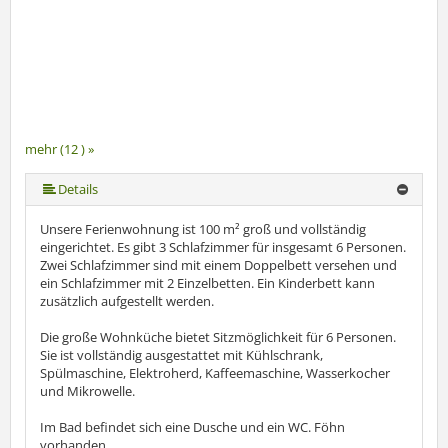
mehr (12 ) »
mehr (12 ) »
mehr (12 ) »
mehr (12 ) »
mehr (12 ) »
mehr (12 ) »
mehr (12 ) »
mehr (12 ) »
mehr (12 ) »
Details
Unsere Ferienwohnung ist 100 m² groß und vollständig
eingerichtet. Es gibt 3 Schlafzimmer für insgesamt 6 Personen.
Zwei Schlafzimmer sind mit einem Doppelbett versehen und
ein Schlafzimmer mit 2 Einzelbetten. Ein Kinderbett kann
zusätzlich aufgestellt werden.
Die große Wohnküche bietet Sitzmöglichkeit für 6 Personen.
Sie ist vollständig ausgestattet mit Kühlschrank,
Spülmaschine, Elektroherd, Kaffeemaschine, Wasserkocher
und Mikrowelle.
Im Bad befindet sich eine Dusche und ein WC. Föhn
vorhanden.