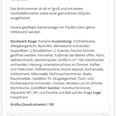
Das Wohnzimmer ist 40 m² groß und mit einem
Flachbildfernseher sowie einer gemütlichen Sitzecke
ausgestattet.
Unsere gepflegte Gartenanlage mit Pavillon kann gerne
mitbenutzt werden.
Stockwerk Etage:
Parterre
Ausstattung:
3 Schlafräume,
Allergikergerecht, Backofen, Bettwäsche vorhanden,
Doppelbett: 2, Einzelbetten: 2, Essecke, Fenster können
geöffnet werden, Fernseher, Fußende der Betten offen, Föhn,
Gefrierschrank, Geschirrspüler, Größe in m²: 100, Handtücher
vorhanden, Heizung, Internetanschluss im Zimmer, Kaffee
und Teekocher, Kaffeemaschine, Küche separat, Küchenzeile,
Kühlschrank, Mikrowelle, Nichtraucherzimmer, Radio,
Rauchmelder, Satelliten TV, Sitzgelegenheit, Tisch- und
Küchenwäsche vorhanden, Toaster, Wireless Lan im Zimmer,
Wohnküche, Zustellbett
Sanitär:
Handtuchtrockner,
Separates WC, WC und Dusche und Bad auf der Etage
Lage:
Haupthaus
Größe (Quadratmeter): 100