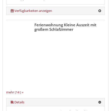
Verfügbarkeiten anzeigen
Ferienwohnung Kleine Auszeit mit
großem Schlafzimmer
mehr (14 ) »
mehr (14 ) »
mehr (14 ) »
mehr (14 ) »
mehr (14 ) »
mehr (14 ) »
mehr (14 ) »
mehr (14 ) »
mehr (14 ) »
mehr (14 ) »
mehr (14 ) »
Details