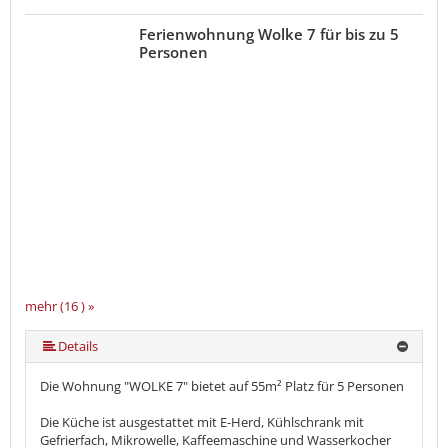
Ferienwohnung Wolke 7 für bis zu 5
Personen
mehr (16 ) »
mehr (16 ) »
mehr (16 ) »
mehr (16 ) »
mehr (16 ) »
mehr (16 ) »
mehr (16 ) »
mehr (16 ) »
mehr (16 ) »
mehr (16 ) »
mehr (16 ) »
mehr (16 ) »
mehr (16 ) »
Details
Die Wohnung "WOLKE 7" bietet auf 55m² Platz für 5 Personen
Die Küche ist ausgestattet mit E-Herd, Kühlschrank mit
Gefrierfach, Mikrowelle, Kaffeemaschine und Wasserkocher