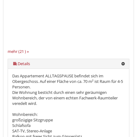
mehr (21 ) »
mehr (21 ) »
mehr (21 ) »
mehr (21 ) »
mehr (21 ) »
mehr (21 ) »
mehr (21 ) »
mehr (21 ) »
mehr (21 ) »
mehr (21 ) »
mehr (21 ) »
mehr (21 ) »
mehr (21 ) »
mehr (21 ) »
mehr (21 ) »
mehr (21 ) »
mehr (21 ) »
mehr (21 ) »
Details
Das Appartement ALLTAGSPAUSE befindet sich im
Obergeschoss. Auf einer Fläche von ca. 70 m² ist Raum für 4-5
Personen.
Die Wohnung besticht durch einen sehr geräumigen
Wohnbereich, der von einem echten Fachwerk-Raumteiler
veredelt wird.
Wohnbereich:
großzügige Sitzgruppe
Schlafsofa
SAT-TV, Stereo-Anlage
Balkon mit freier Sicht zum Gänseplatz