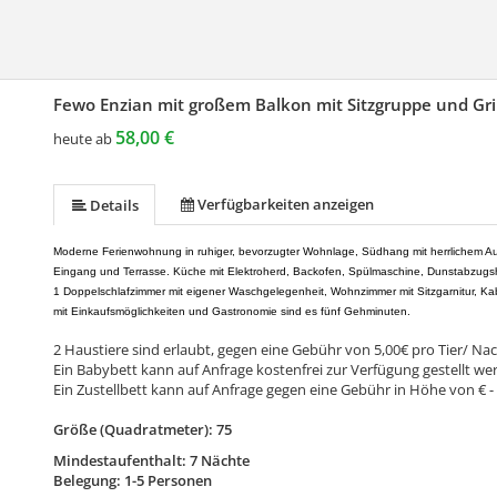
Fewo Enzian mit großem Balkon mit Sitzgruppe und Gril
58,00 €
heute ab
Verfügbarkeiten anzeigen
Details
Moderne Ferienwohnung in ruhiger, bevorzugter Wohnlage, Südhang mit herrlichem Ausb
Eingang und Terrasse. Küche mit Elektroherd, Backofen, Spülmaschine, Dunstabzugsha
1 Doppelschlafzimmer mit eigener Waschgelegenheit, Wohnzimmer mit Sitzgarnitur, Kab
mit Einkaufsmöglichkeiten und Gastronomie sind es fünf Gehminuten.
2 Haustiere sind erlaubt, gegen eine Gebühr von 5,00€ pro Tier/ Nac
Ein Babybett kann auf Anfrage kostenfrei zur Verfügung gestellt we
Ein Zustellbett kann auf Anfrage gegen eine Gebühr in Höhe von € -
Größe (Quadratmeter): 75
Mindestaufenthalt: 7 Nächte
Belegung: 1-5 Personen