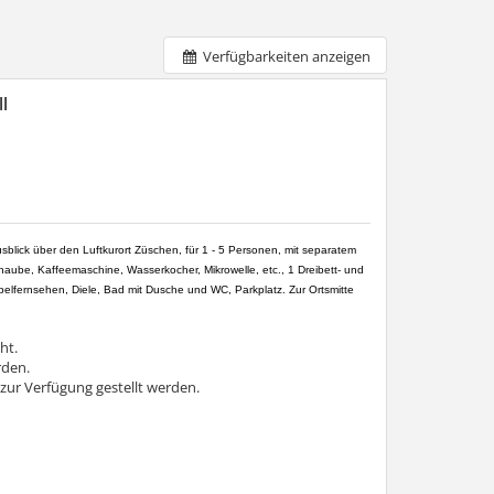
Verfügbarkeiten anzeigen
l
lick über den Luftkurort Züschen, für 1 - 5 Personen, mit separatem
ube, Kaffeemaschine, Wasserkocher, Mikrowelle, etc., 1 Dreibett- und
elfernsehen, Diele, Bad mit Dusche und WC, Parkplatz. Zur Ortsmitte
ht.
rden.
 zur Verfügung gestellt werden.