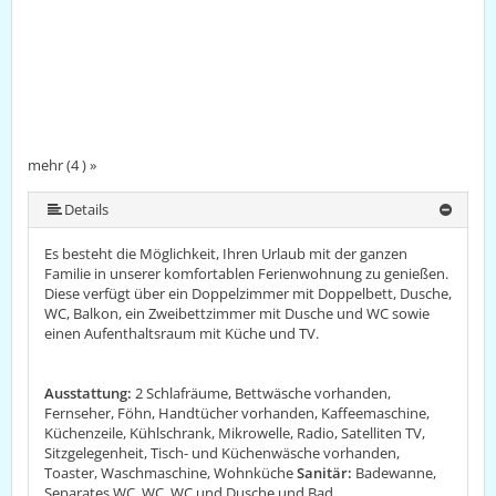
mehr (4 ) »
Details
Es besteht die Möglichkeit, Ihren Urlaub mit der ganzen
Familie in unserer komfortablen Ferienwohnung zu genießen.
Diese verfügt über ein Doppelzimmer mit Doppelbett, Dusche,
WC, Balkon, ein Zweibettzimmer mit Dusche und WC sowie
einen Aufenthaltsraum mit Küche und TV.
Ausstattung:
2 Schlafräume, Bettwäsche vorhanden,
Fernseher, Föhn, Handtücher vorhanden, Kaffeemaschine,
Küchenzeile, Kühlschrank, Mikrowelle, Radio, Satelliten TV,
Sitzgelegenheit, Tisch- und Küchenwäsche vorhanden,
Toaster, Waschmaschine, Wohnküche
Sanitär:
Badewanne,
Separates WC, WC, WC und Dusche und Bad