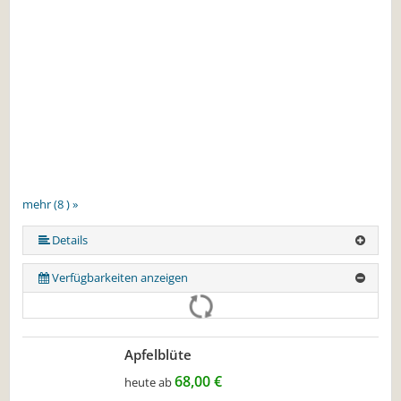
mehr (8 ) »
mehr (8 ) »
mehr (8 ) »
mehr (8 ) »
mehr (8 ) »
Details
Verfügbarkeiten anzeigen
Apfelblüte
68,00 €
heute ab