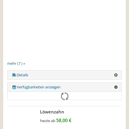
mehr (7 ) »
mehr (7 ) »
mehr (7 ) »
mehr (7 ) »
Details
Verfügbarkeiten anzeigen
Löwenzahn
58,00 €
heute ab