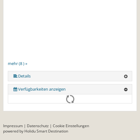
mehr (8 ) »
mehr (8 ) »
mehr (8 ) »
mehr (8 ) »
mehr (8 ) »
Details
Verfügbarkeiten anzeigen
Impressum
|
Datenschutz
|
Cookie Einstellungen
powered by Holidu Smart Destination