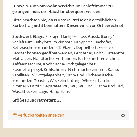
Hinweis: Um vom Wohnbereich zum Schlafzimmer zu
gelangen muss der Hausflur überquert werden!
Bitte beachten Sie, dass unsere Preise den ortsüblichen
Kurbeitrag nicht beinhalten. Dieser wird vor Ort berechnet.
Stockwerk Etage:
2. Etage, Dachgeschoss
Ausstattung:
1
Schlafraum, Babybett im Zimmer, Babyphon, Backofen,
Bettwäsche vorhanden, CD-Player, Doppelbett, Essecke,
Fenster können geöffnet werden, Fernseher, Föhn, Getrennte
Matratzen, Handtücher vorhanden, Kaffee und Teekocher,
Kaffeemaschine, Kochnische/Kochgelegenheit,
Kosmetikspiegel, Kühlschrank, Nichtraucherzimmer, Radio,
Satelliten TV, Sitzgelegenheit, Tisch- und Küchenwäsche
vorhanden, Toaster, Weckeinrichtung, Wireless Lan im
Zimmer
Sanitär:
Separates WC, WC, WC und Dusche und Bad,
Waschbecken
Lage:
Haupthaus
Größe (Quadratmeter): 35
Verfügbarkeiten anzeigen