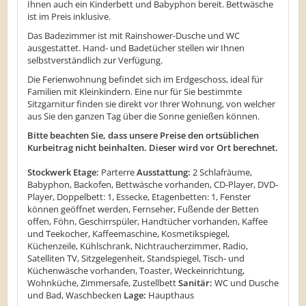
Ihnen auch ein Kinderbett und Babyphon bereit. Bettwäsche
ist im Preis inklusive.
Das Badezimmer ist mit Rainshower-Dusche und WC
ausgestattet. Hand- und Badetücher stellen wir Ihnen
selbstverständlich zur Verfügung.
Die Ferienwohnung befindet sich im Erdgeschoss, ideal für
Familien mit Kleinkindern. Eine nur für Sie bestimmte
Sitzgarnitur finden sie direkt vor Ihrer Wohnung, von welcher
aus Sie den ganzen Tag über die Sonne genießen können.
Bitte beachten Sie, dass unsere Preise den ortsüblichen
Kurbeitrag nicht beinhalten. Dieser wird vor Ort berechnet.
Stockwerk Etage:
Parterre
Ausstattung:
2 Schlafräume,
Babyphon, Backofen, Bettwäsche vorhanden, CD-Player, DVD-
Player, Doppelbett: 1, Essecke, Etagenbetten: 1, Fenster
können geöffnet werden, Fernseher, Fußende der Betten
offen, Föhn, Geschirrspüler, Handtücher vorhanden, Kaffee
und Teekocher, Kaffeemaschine, Kosmetikspiegel,
Küchenzeile, Kühlschrank, Nichtraucherzimmer, Radio,
Satelliten TV, Sitzgelegenheit, Standspiegel, Tisch- und
Küchenwäsche vorhanden, Toaster, Weckeinrichtung,
Wohnküche, Zimmersafe, Zustellbett
Sanitär:
WC und Dusche
und Bad, Waschbecken
Lage:
Haupthaus