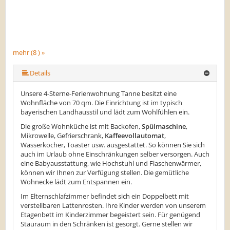
mehr (8 ) »
mehr (8 ) »
mehr (8 ) »
mehr (8 ) »
mehr (8 ) »
Details
Unsere 4-Sterne-Ferienwohnung Tanne besitzt eine
Wohnfläche von 70 qm. Die Einrichtung ist im typisch
bayerischen Landhausstil und lädt zum Wohlfühlen ein.
Die große Wohnküche ist mit Backofen,
Spülmaschine
,
Mikrowelle, Gefrierschrank,
Kaffeevollautomat
,
Wasserkocher, Toaster usw. ausgestattet. So können Sie sich
auch im Urlaub ohne Einschränkungen selber versorgen. Auch
eine Babyausstattung, wie Hochstuhl und Flaschenwärmer,
können wir Ihnen zur Verfügung stellen. Die gemütliche
Wohnecke lädt zum Entspannen ein.
Im Elternschlafzimmer befindet sich ein Doppelbett mit
verstellbaren Lattenrosten. Ihre Kinder werden von unserem
Etagenbett im Kinderzimmer begeistert sein. Für genügend
Stauraum in den Schränken ist gesorgt. Gerne stellen wir