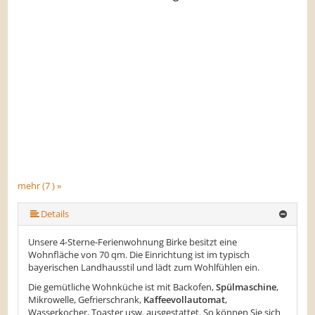
mehr (7 ) »
mehr (7 ) »
mehr (7 ) »
mehr (7 ) »
Details
Unsere 4-Sterne-Ferienwohnung Birke besitzt eine
Wohnfläche von 70 qm. Die Einrichtung ist im typisch
bayerischen Landhausstil und lädt zum Wohlfühlen ein.
Die gemütliche Wohnküche ist mit Backofen,
Spülmaschine
,
Mikrowelle, Gefrierschrank,
Kaffeevollautomat
,
Wasserkocher, Toaster usw. ausgestattet. So können Sie sich