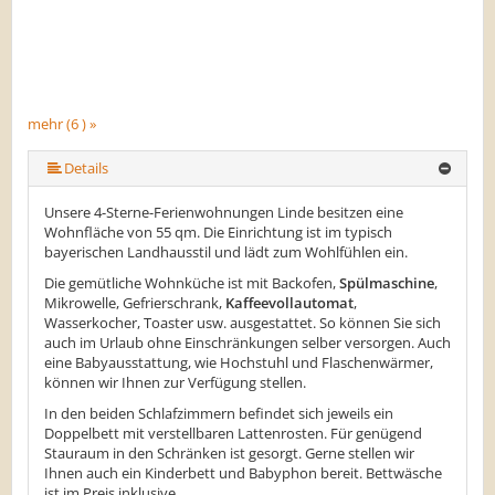
mehr (6 ) »
mehr (6 ) »
mehr (6 ) »
Details
Unsere 4-Sterne-Ferienwohnungen Linde besitzen eine
Wohnfläche von 55 qm. Die Einrichtung ist im typisch
bayerischen Landhausstil und lädt zum Wohlfühlen ein.
Die gemütliche Wohnküche ist mit Backofen,
Spülmaschine
,
Mikrowelle, Gefrierschrank,
Kaffeevollautomat
,
Wasserkocher, Toaster usw. ausgestattet. So können Sie sich
auch im Urlaub ohne Einschränkungen selber versorgen. Auch
eine Babyausstattung, wie Hochstuhl und Flaschenwärmer,
können wir Ihnen zur Verfügung stellen.
In den beiden Schlafzimmern befindet sich jeweils ein
Doppelbett mit verstellbaren Lattenrosten. Für genügend
Stauraum in den Schränken ist gesorgt. Gerne stellen wir
Ihnen auch ein Kinderbett und Babyphon bereit. Bettwäsche
ist im Preis inklusive.