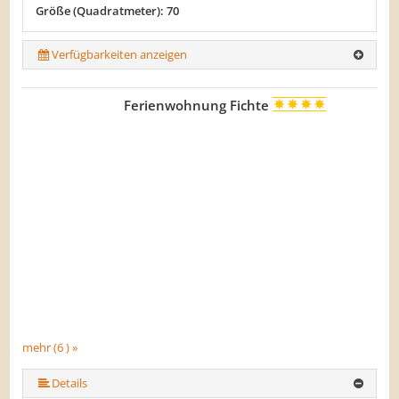
Größe (Quadratmeter): 70
Verfügbarkeiten anzeigen
Ferienwohnung Fichte
mehr (6 ) »
mehr (6 ) »
mehr (6 ) »
Details