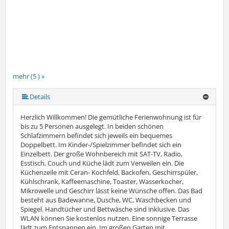
mehr (5 ) »
mehr (5 ) »
Details
Herzlich Willkommen! Die gemütliche Ferienwohnung ist für
bis zu 5 Personen ausgelegt. In beiden schönen
Schlafzimmern befindet sich jeweils ein bequemes
Doppelbett. Im Kinder-/Spielzimmer befindet sich ein
Einzelbett. Der große Wohnbereich mit SAT-TV, Radio,
Esstisch, Couch und Küche lädt zum Verweilen ein. Die
Küchenzeile mit Ceran- Kochfeld, Backofen, Geschirrspüler,
Kühlschrank, Kaffeemaschine, Toaster, Wasserkocher,
Mikrowelle und Geschirr lässt keine Wünsche offen. Das Bad
besteht aus Badewanne, Dusche, WC, Waschbecken und
Spiegel. Handtücher und Bettwäsche sind inklusive. Das
WLAN können Sie kostenlos nutzen. Eine sonnige Terrasse
lädt zum Entspannen ein. Im großen Garten mit