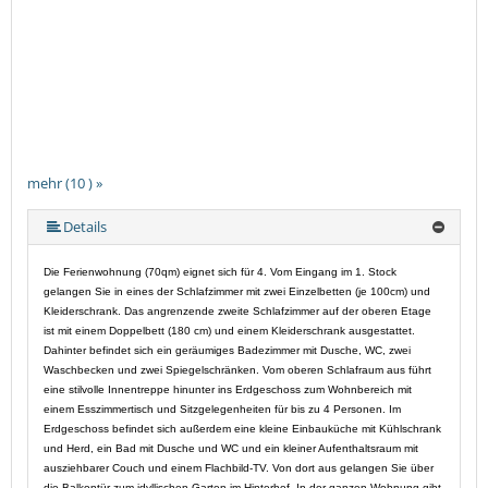
mehr (10 ) »
mehr (10 ) »
mehr (10 ) »
mehr (10 ) »
mehr (10 ) »
mehr (10 ) »
mehr (10 ) »
Details
Die Ferienwohnung (70qm) eignet sich für 4. Vom Eingang im 1. Stock
gelangen Sie in eines der Schlafzimmer mit zwei Einzelbetten (je 100cm) und
Kleiderschrank. Das angrenzende zweite Schlafzimmer auf der oberen Etage
ist mit einem Doppelbett (180 cm) und einem Kleiderschrank ausgestattet.
Dahinter befindet sich ein geräumiges Badezimmer mit Dusche, WC, zwei
Waschbecken und zwei Spiegelschränken. Vom oberen Schlafraum aus führt
eine stilvolle Innentreppe hinunter ins Erdgeschoss zum Wohnbereich mit
einem Esszimmertisch und Sitzgelegenheiten für bis zu 4 Personen. Im
Erdgeschoss befindet sich außerdem eine kleine Einbauküche mit Kühlschrank
und Herd, ein Bad mit Dusche und WC und ein kleiner Aufenthaltsraum mit
ausziehbarer Couch und einem Flachbild-TV. Von dort aus gelangen Sie über
die Balkontür zum idyllischen Garten im Hinterhof. In der ganzen Wohnung gibt