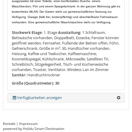
ausgestattet mit einer Toilette, einer komfortablen Dusche, einem
Waschbecken, Fön und einem Spiegelschrank. In der ganzen Wohnung gibt es
kostenfreies WLAN. Der Garten steht zur gemeinschaftlichen Nutzung zur
Verfügung. Garage (falls frei, kostenpflichtig) und abschließbarer Fahrradraum
vorhanden. Eine gemeinschaftliche Waschmaschine steht zur Verfügung.
Stockwerk Etage:
1. Etage
Ausstattung:
1 Schlafraum,
Bettwäsche vorhanden, Doppelbett, Essecke, Fenster können
geöffnet werden, Fernseher, Fußende der Betten offen, Föhn,
Gefrierschrank, Größe in m²: 30, Handtücher vorhanden,
Heizung, Kaffee und Teekocher, Kaffeemaschine,
Kosmetikspiegel, Kühlschrank, Mikrowelle, Satelliten TV,
Schreibtisch, Sitzgelegenheit, Tisch- und Küchenwäsche
vorhanden, Toaster, Ventilator, Wireless Lan im Zimmer
Sanitär:
Handtuchtrockner
Größe (Quadratmeter): 30
Verfügbarkeiten anzeigen
Kontakt
|
Impressum
powered by Holidu Smart Destination