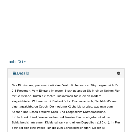
mehr (5 ) »
mehr (5 ) »
Details
Das Einzimmerappartement mit einer Wohnfläche von ca. 30qm eignet sich für
2-3 Personen. Vom Eingang im ersten Stock gelangen Sie in einen kleinen Flur
mit Garderobe. Durch die rechte Tür kommen Sie in einen modern
eingerichteten Wohnraum mit Einbauküche, Esszimmertisch, Flachbild-TV und
einer ausziehbaren Couch. Die moderne Küche bietet alles, was man zum
Kochen und Essen braucht: Koch- und Essgeschirr, Kaffeemaschine,
Kühlschrank, Herd, Wasserkocher und Toaster. Davon abgetrennt ist der
Schlafbereich mit einem Kleiderschrank und einem Doppelbett (180 cm). Im Flur
befindet sich eine zweite Tür, die zum Sanitärbereich führt. Dieser ist