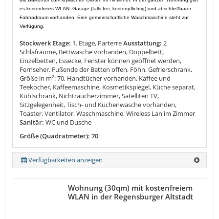
es kostenfreies WLAN. Garage (falls frei, kostenpflichtig) und abschließbarer
Fahrradraum vorhanden. Eine gemeinschaftliche Waschmaschine steht zur
Verfügung.
Stockwerk Etage:
1. Etage, Parterre
Ausstattung:
2
Schlafräume, Bettwäsche vorhanden, Doppelbett,
Einzelbetten, Essecke, Fenster können geöffnet werden,
Fernseher, Fußende der Betten offen, Föhn, Gefrierschrank,
Größe in m²: 70, Handtücher vorhanden, Kaffee und
Teekocher, Kaffeemaschine, Kosmetikspiegel, Küche separat,
Kühlschrank, Nichtraucherzimmer, Satelliten TV,
Sitzgelegenheit, Tisch- und Küchenwäsche vorhanden,
Toaster, Ventilator, Waschmaschine, Wireless Lan im Zimmer
Sanitär:
WC und Dusche
Größe (Quadratmeter): 70
Verfügbarkeiten anzeigen
Wohnung (30qm) mit kostenfreiem
WLAN in der Regensburger Altstadt