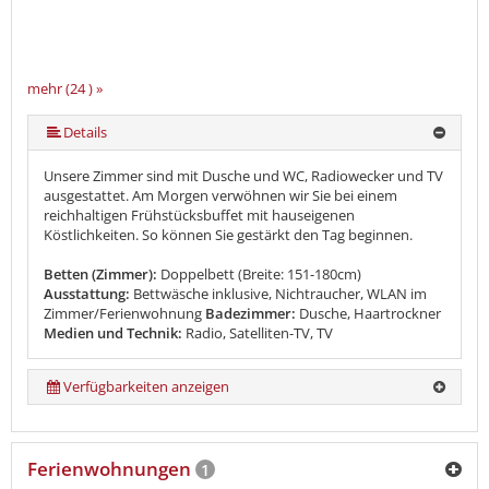
mehr (24 ) »
mehr (24 ) »
mehr (24 ) »
mehr (24 ) »
mehr (24 ) »
mehr (24 ) »
mehr (24 ) »
mehr (24 ) »
mehr (24 ) »
mehr (24 ) »
mehr (24 ) »
mehr (24 ) »
mehr (24 ) »
mehr (24 ) »
mehr (24 ) »
mehr (24 ) »
mehr (24 ) »
mehr (24 ) »
mehr (24 ) »
mehr (24 ) »
mehr (24 ) »
Details
Unsere Zimmer sind mit Dusche und WC, Radiowecker und TV
ausgestattet. Am Morgen verwöhnen wir Sie bei einem
reichhaltigen Frühstücksbuffet mit hauseigenen
Köstlichkeiten. So können Sie gestärkt den Tag beginnen.
Betten (Zimmer):
Doppelbett (Breite: 151-180cm)
Ausstattung:
Bettwäsche inklusive, Nichtraucher, WLAN im
Zimmer/Ferienwohnung
Badezimmer:
Dusche, Haartrockner
Medien und Technik:
Radio, Satelliten-TV, TV
Verfügbarkeiten anzeigen
Ferienwohnungen
1