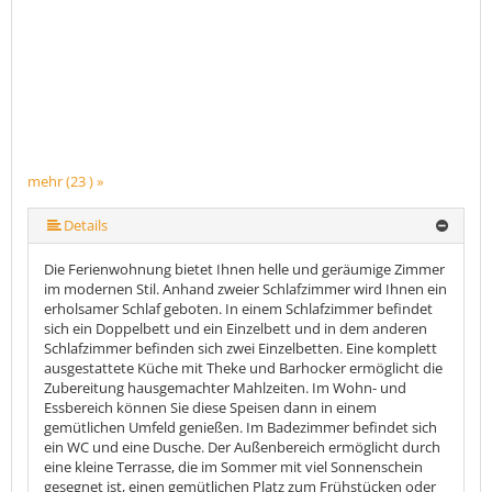
mehr (23 ) »
mehr (23 ) »
mehr (23 ) »
mehr (23 ) »
mehr (23 ) »
mehr (23 ) »
mehr (23 ) »
mehr (23 ) »
mehr (23 ) »
mehr (23 ) »
mehr (23 ) »
mehr (23 ) »
mehr (23 ) »
mehr (23 ) »
mehr (23 ) »
mehr (23 ) »
mehr (23 ) »
mehr (23 ) »
mehr (23 ) »
mehr (23 ) »
Details
Die Ferienwohnung bietet Ihnen helle und geräumige Zimmer
im modernen Stil. Anhand zweier Schlafzimmer wird Ihnen ein
erholsamer Schlaf geboten. In einem Schlafzimmer befindet
sich ein Doppelbett und ein Einzelbett und in dem anderen
Schlafzimmer befinden sich zwei Einzelbetten. Eine komplett
ausgestattete Küche mit Theke und Barhocker ermöglicht die
Zubereitung hausgemachter Mahlzeiten. Im Wohn- und
Essbereich können Sie diese Speisen dann in einem
gemütlichen Umfeld genießen. Im Badezimmer befindet sich
ein WC und eine Dusche. Der Außenbereich ermöglicht durch
eine kleine Terrasse, die im Sommer mit viel Sonnenschein
gesegnet ist, einen gemütlichen Platz zum Frühstücken oder