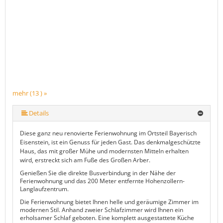
mehr (13 ) »
mehr (13 ) »
mehr (13 ) »
mehr (13 ) »
mehr (13 ) »
mehr (13 ) »
mehr (13 ) »
mehr (13 ) »
mehr (13 ) »
mehr (13 ) »
Details
Diese ganz neu renovierte Ferienwohnung im Ortsteil Bayerisch
Eisenstein, ist ein Genuss für jeden Gast. Das denkmalgeschützte
Haus, das mit großer Mühe und modernsten Mitteln erhalten
wird, erstreckt sich am Fuße des Großen Arber.
Genießen Sie die direkte Busverbindung in der Nähe der
Ferienwohnung und das 200 Meter entfernte Hohenzollern-
Langlaufzentrum.
Die Ferienwohnung bietet Ihnen helle und geräumige Zimmer im
modernen Stil. Anhand zweier Schlafzimmer wird Ihnen ein
erholsamer Schlaf geboten. Eine komplett ausgestattete Küche