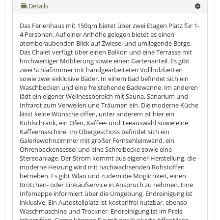
Details
Das Ferienhaus mit 150qm bietet über zwei Etagen Platz für 1-
4 Personen. Auf einer Anhöhe gelegen bietet es einen
atemberaubenden Blick auf Zwiesel und umliegende Berge.
Das Chalet verfügt über einen Balkon und eine Terrasse mit
hochwertiger Möblierung sowie einen Gartenanteil. Es gibt
zwei Schlafzimmer mit handgearbeiteten Vollholzbetten
sowie zwei exklusive Bäder. In einem Bad befindet sich ein
Waschbecken und eine freistehende Badewanne. Im anderen
lädt ein eigener Wellnessbereich mit Sauna, Sanarium und
Infrarot zum Verweilen und Träumen ein. Die moderne Küche
lässt keine Wünsche offen, unter anderem ist hier ein
Kühlschrank, ein Ofen, Kaffee- und Teeauswahl sowie eine
Kaffeemaschine. Im Obergeschoss befindet sich ein
Galeriewohnzimmer mit großer Fernsehleinwand, ein
Ohrenbackensessel und eine Schreibecke sowie eine
Stereoanlage. Der Strom kommt aus eigener Herstellung, die
moderne Heizung wird mit nachwachsenden Rohstoffen
betrieben. Es gibt Wlan und zudem die Möglichkeit, einen
Brötchen- oder Einkaufservice in Anspruch zu nehmen. Eine
Infomappe informiert über die Umgebung. Endreinigung ist
inklusive. Ein Autostellplatz ist kostenfrei nutzbar, ebenso
Waschmaschine und Trockner. Endreinigung ist im Preis
inbegriffen. Gerne können Sie mit der Kurkarte öffentliche