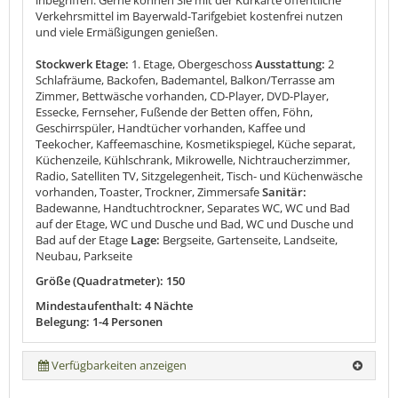
Verkehrsmittel im Bayerwald-Tarifgebiet kostenfrei nutzen
und viele Ermäßigungen genießen.
Stockwerk Etage:
1. Etage, Obergeschoss
Ausstattung:
2
Schlafräume, Backofen, Bademantel, Balkon/Terrasse am
Zimmer, Bettwäsche vorhanden, CD-Player, DVD-Player,
Essecke, Fernseher, Fußende der Betten offen, Föhn,
Geschirrspüler, Handtücher vorhanden, Kaffee und
Teekocher, Kaffeemaschine, Kosmetikspiegel, Küche separat,
Küchenzeile, Kühlschrank, Mikrowelle, Nichtraucherzimmer,
Radio, Satelliten TV, Sitzgelegenheit, Tisch- und Küchenwäsche
vorhanden, Toaster, Trockner, Zimmersafe
Sanitär:
Badewanne, Handtuchtrockner, Separates WC, WC und Bad
auf der Etage, WC und Dusche und Bad, WC und Dusche und
Bad auf der Etage
Lage:
Bergseite, Gartenseite, Landseite,
Neubau, Parkseite
Größe (Quadratmeter): 150
Mindestaufenthalt: 4 Nächte
Belegung: 1-4 Personen
Verfügbarkeiten anzeigen