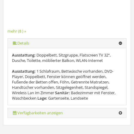
mehr (8 ) »
mehr (8 ) »
mehr (8 ) »
mehr (8 ) »
mehr (8 ) »
Details
Ausstattung:
Doppelbett, Sitzgruppe, Flatscreen TV 32“,
Dusche, Toilette, möblierter Balkon, WLAN-Internet
Ausstattung:
1 Schlafraum, Bettwäsche vorhanden, DVD-
Player, Doppelbett, Fenster können geöffnet werden,
Fußende der Betten offen, Föhn, Getrennte Matratzen,
Handtücher vorhanden, Sitzgelegenheit, Standspiegel,
Wireless Lan im Zimmer
Sanitär:
Badezimmer mit Fenster,
Waschbecken
Lage:
Gartenseite, Landseite
Verfügbarkeiten anzeigen