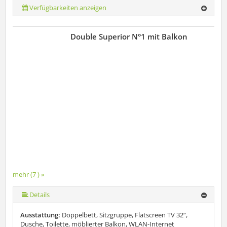
Verfügbarkeiten anzeigen
Double Superior N°1 mit Balkon
mehr (7 ) »
mehr (7 ) »
mehr (7 ) »
mehr (7 ) »
Details
Ausstattung:
Doppelbett, Sitzgruppe, Flatscreen TV 32“,
Dusche, Toilette, möblierter Balkon, WLAN-Internet