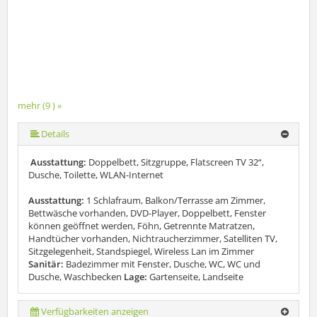
mehr (9 ) »
mehr (9 ) »
mehr (9 ) »
mehr (9 ) »
mehr (9 ) »
mehr (9 ) »
Details
Ausstattung:
Doppelbett, Sitzgruppe, Flatscreen TV 32“,
Dusche, Toilette, WLAN-Internet
Ausstattung:
1 Schlafraum, Balkon/Terrasse am Zimmer,
Bettwäsche vorhanden, DVD-Player, Doppelbett, Fenster
können geöffnet werden, Föhn, Getrennte Matratzen,
Handtücher vorhanden, Nichtraucherzimmer, Satelliten TV,
Sitzgelegenheit, Standspiegel, Wireless Lan im Zimmer
Sanitär:
Badezimmer mit Fenster, Dusche, WC, WC und
Dusche, Waschbecken
Lage:
Gartenseite, Landseite
Verfügbarkeiten anzeigen