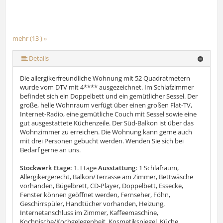
mehr (13 ) »
mehr (13 ) »
mehr (13 ) »
mehr (13 ) »
mehr (13 ) »
mehr (13 ) »
mehr (13 ) »
mehr (13 ) »
mehr (13 ) »
mehr (13 ) »
Details
Die allergikerfreundliche Wohnung mit 52 Quadratmetern
wurde vom DTV mit 4**** ausgezeichnet. Im Schlafzimmer
befindet sich ein Doppelbett und ein gemütlicher Sessel. Der
große, helle Wohnraum verfügt über einen großen Flat-TV,
Internet-Radio, eine gemütliche Couch mit Sessel sowie eine
gut ausgestattete Küchenzeile. Der Süd-Balkon ist über das
Wohnzimmer zu erreichen. Die Wohnung kann gerne auch
mit drei Personen gebucht werden. Wenden Sie sich bei
Bedarf gerne an uns.
Stockwerk Etage:
1. Etage
Ausstattung:
1 Schlafraum,
Allergikergerecht, Balkon/Terrasse am Zimmer, Bettwäsche
vorhanden, Bügelbrett, CD-Player, Doppelbett, Essecke,
Fenster können geöffnet werden, Fernseher, Föhn,
Geschirrspüler, Handtücher vorhanden, Heizung,
Internetanschluss im Zimmer, Kaffeemaschine,
Kochnische/Kochgelegenheit, Kosmetikspiegel, Küche