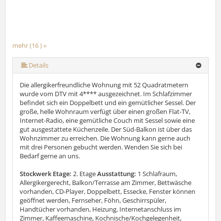
mehr (16 ) »
mehr (16 ) »
mehr (16 ) »
mehr (16 ) »
mehr (16 ) »
mehr (16 ) »
mehr (16 ) »
mehr (16 ) »
mehr (16 ) »
mehr (16 ) »
mehr (16 ) »
mehr (16 ) »
mehr (16 ) »
Details
Die allergikerfreundliche Wohnung mit 52 Quadratmetern
wurde vom DTV mit 4**** ausgezeichnet. Im Schlafzimmer
befindet sich ein Doppelbett und ein gemütlicher Sessel. Der
große, helle Wohnraum verfügt über einen großen Flat-TV,
Internet-Radio, eine gemütliche Couch mit Sessel sowie eine
gut ausgestattete Küchenzeile. Der Süd-Balkon ist über das
Wohnzimmer zu erreichen. Die Wohnung kann gerne auch
mit drei Personen gebucht werden. Wenden Sie sich bei
Bedarf gerne an uns.
Stockwerk Etage:
2. Etage
Ausstattung:
1 Schlafraum,
Allergikergerecht, Balkon/Terrasse am Zimmer, Bettwäsche
vorhanden, CD-Player, Doppelbett, Essecke, Fenster können
geöffnet werden, Fernseher, Föhn, Geschirrspüler,
Handtücher vorhanden, Heizung, Internetanschluss im
Zimmer, Kaffeemaschine, Kochnische/Kochgelegenheit,