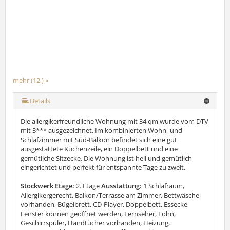
mehr (12 ) »
mehr (12 ) »
mehr (12 ) »
mehr (12 ) »
mehr (12 ) »
mehr (12 ) »
mehr (12 ) »
mehr (12 ) »
mehr (12 ) »
Details
Die allergikerfreundliche Wohnung mit 34 qm wurde vom DTV
mit 3*** ausgezeichnet. Im kombinierten Wohn- und
Schlafzimmer mit Süd-Balkon befindet sich eine gut
ausgestattete Küchenzeile, ein Doppelbett und eine
gemütliche Sitzecke. Die Wohnung ist hell und gemütlich
eingerichtet und perfekt für entspannte Tage zu zweit.
Stockwerk Etage:
2. Etage
Ausstattung:
1 Schlafraum,
Allergikergerecht, Balkon/Terrasse am Zimmer, Bettwäsche
vorhanden, Bügelbrett, CD-Player, Doppelbett, Essecke,
Fenster können geöffnet werden, Fernseher, Föhn,
Geschirrspüler, Handtücher vorhanden, Heizung,