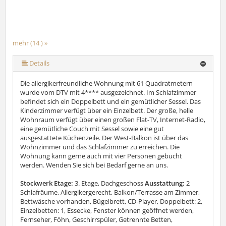
mehr (14 ) »
mehr (14 ) »
mehr (14 ) »
mehr (14 ) »
mehr (14 ) »
mehr (14 ) »
mehr (14 ) »
mehr (14 ) »
mehr (14 ) »
mehr (14 ) »
mehr (14 ) »
Details
Die allergikerfreundliche Wohnung mit 61 Quadratmetern
wurde vom DTV mit 4**** ausgezeichnet. Im Schlafzimmer
befindet sich ein Doppelbett und ein gemütlicher Sessel. Das
Kinderzimmer verfügt über ein Einzelbett. Der große, helle
Wohnraum verfügt über einen großen Flat-TV, Internet-Radio,
eine gemütliche Couch mit Sessel sowie eine gut
ausgestattete Küchenzeile. Der West-Balkon ist über das
Wohnzimmer und das Schlafzimmer zu erreichen. Die
Wohnung kann gerne auch mit vier Personen gebucht
werden. Wenden Sie sich bei Bedarf gerne an uns.
Stockwerk Etage:
3. Etage, Dachgeschoss
Ausstattung:
2
Schlafräume, Allergikergerecht, Balkon/Terrasse am Zimmer,
Bettwäsche vorhanden, Bügelbrett, CD-Player, Doppelbett: 2,
Einzelbetten: 1, Essecke, Fenster können geöffnet werden,
Fernseher, Föhn, Geschirrspüler, Getrennte Betten,