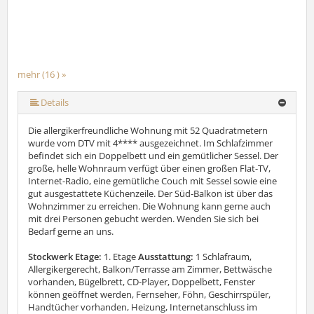
mehr (16 ) »
mehr (16 ) »
mehr (16 ) »
mehr (16 ) »
mehr (16 ) »
mehr (16 ) »
mehr (16 ) »
mehr (16 ) »
mehr (16 ) »
mehr (16 ) »
mehr (16 ) »
mehr (16 ) »
mehr (16 ) »
Details
Die allergikerfreundliche Wohnung mit 52 Quadratmetern
wurde vom DTV mit 4**** ausgezeichnet. Im Schlafzimmer
befindet sich ein Doppelbett und ein gemütlicher Sessel. Der
große, helle Wohnraum verfügt über einen großen Flat-TV,
Internet-Radio, eine gemütliche Couch mit Sessel sowie eine
gut ausgestattete Küchenzeile. Der Süd-Balkon ist über das
Wohnzimmer zu erreichen. Die Wohnung kann gerne auch
mit drei Personen gebucht werden. Wenden Sie sich bei
Bedarf gerne an uns.
Stockwerk Etage:
1. Etage
Ausstattung:
1 Schlafraum,
Allergikergerecht, Balkon/Terrasse am Zimmer, Bettwäsche
vorhanden, Bügelbrett, CD-Player, Doppelbett, Fenster
können geöffnet werden, Fernseher, Föhn, Geschirrspüler,
Handtücher vorhanden, Heizung, Internetanschluss im