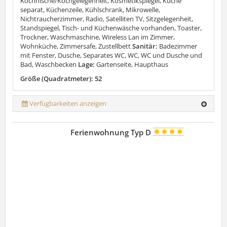
Kochnische/Kochgelegenheit, Kosmetikspiegel, Küche
separat, Küchenzeile, Kühlschrank, Mikrowelle,
Nichtraucherzimmer, Radio, Satelliten TV, Sitzgelegenheit,
Standspiegel, Tisch- und Küchenwäsche vorhanden, Toaster,
Trockner, Waschmaschine, Wireless Lan im Zimmer,
Wohnküche, Zimmersafe, Zustellbett
Sanitär:
Badezimmer
mit Fenster, Dusche, Separates WC, WC, WC und Dusche und
Bad, Waschbecken
Lage:
Gartenseite, Haupthaus
Größe (Quadratmeter): 52
Verfügbarkeiten anzeigen
Ferienwohnung Typ D