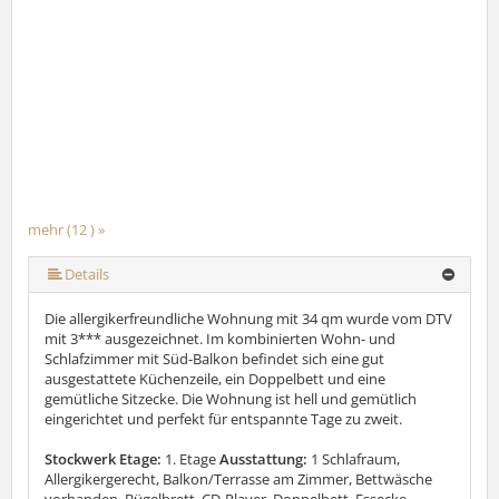
mehr (12 ) »
mehr (12 ) »
mehr (12 ) »
mehr (12 ) »
mehr (12 ) »
mehr (12 ) »
mehr (12 ) »
mehr (12 ) »
mehr (12 ) »
Details
Die allergikerfreundliche Wohnung mit 34 qm wurde vom DTV
mit 3*** ausgezeichnet. Im kombinierten Wohn- und
Schlafzimmer mit Süd-Balkon befindet sich eine gut
ausgestattete Küchenzeile, ein Doppelbett und eine
gemütliche Sitzecke. Die Wohnung ist hell und gemütlich
eingerichtet und perfekt für entspannte Tage zu zweit.
Stockwerk Etage:
1. Etage
Ausstattung:
1 Schlafraum,
Allergikergerecht, Balkon/Terrasse am Zimmer, Bettwäsche
vorhanden, Bügelbrett, CD-Player, Doppelbett, Essecke,