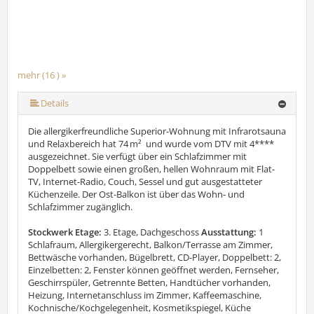
mehr (16 ) »
mehr (16 ) »
mehr (16 ) »
mehr (16 ) »
mehr (16 ) »
mehr (16 ) »
mehr (16 ) »
mehr (16 ) »
mehr (16 ) »
mehr (16 ) »
mehr (16 ) »
mehr (16 ) »
mehr (16 ) »
Details
Die allergikerfreundliche Superior-Wohnung mit Infrarotsauna
und Relaxbereich hat 74 m² und wurde vom DTV mit 4****
ausgezeichnet. Sie verfügt über ein Schlafzimmer mit
Doppelbett sowie einen großen, hellen Wohnraum mit Flat-
TV, Internet-Radio, Couch, Sessel und gut ausgestatteter
Küchenzeile. Der Ost-Balkon ist über das Wohn- und
Schlafzimmer zugänglich.
Stockwerk Etage:
3. Etage, Dachgeschoss
Ausstattung:
1
Schlafraum, Allergikergerecht, Balkon/Terrasse am Zimmer,
Bettwäsche vorhanden, Bügelbrett, CD-Player, Doppelbett: 2,
Einzelbetten: 2, Fenster können geöffnet werden, Fernseher,
Geschirrspüler, Getrennte Betten, Handtücher vorhanden,
Heizung, Internetanschluss im Zimmer, Kaffeemaschine,
Kochnische/Kochgelegenheit, Kosmetikspiegel, Küche