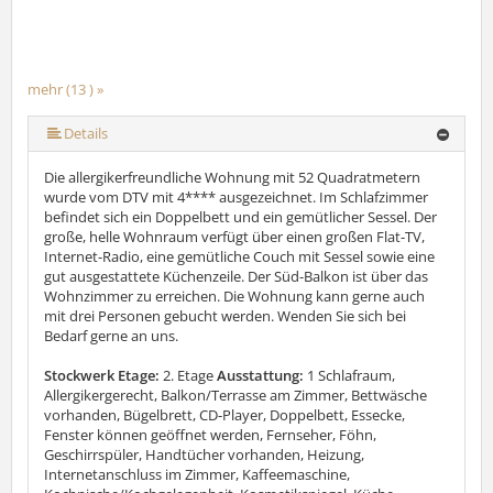
mehr (13 ) »
mehr (13 ) »
mehr (13 ) »
mehr (13 ) »
mehr (13 ) »
mehr (13 ) »
mehr (13 ) »
mehr (13 ) »
mehr (13 ) »
mehr (13 ) »
Details
Die allergikerfreundliche Wohnung mit 52 Quadratmetern
wurde vom DTV mit 4**** ausgezeichnet. Im Schlafzimmer
befindet sich ein Doppelbett und ein gemütlicher Sessel. Der
große, helle Wohnraum verfügt über einen großen Flat-TV,
Internet-Radio, eine gemütliche Couch mit Sessel sowie eine
gut ausgestattete Küchenzeile. Der Süd-Balkon ist über das
Wohnzimmer zu erreichen. Die Wohnung kann gerne auch
mit drei Personen gebucht werden. Wenden Sie sich bei
Bedarf gerne an uns.
Stockwerk Etage:
2. Etage
Ausstattung:
1 Schlafraum,
Allergikergerecht, Balkon/Terrasse am Zimmer, Bettwäsche
vorhanden, Bügelbrett, CD-Player, Doppelbett, Essecke,
Fenster können geöffnet werden, Fernseher, Föhn,
Geschirrspüler, Handtücher vorhanden, Heizung,
Internetanschluss im Zimmer, Kaffeemaschine,