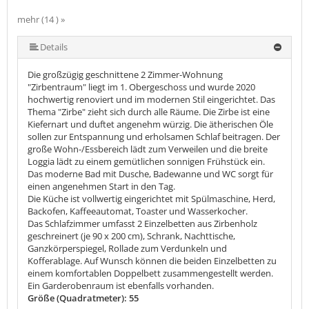
mehr (14 ) »
mehr (14 ) »
mehr (14 ) »
mehr (14 ) »
mehr (14 ) »
mehr (14 ) »
mehr (14 ) »
mehr (14 ) »
mehr (14 ) »
mehr (14 ) »
mehr (14 ) »
Details
Die großzügig geschnittene 2 Zimmer-Wohnung
"Zirbentraum" liegt im 1. Obergeschoss und wurde 2020
hochwertig renoviert und im modernen Stil eingerichtet. Das
Thema "Zirbe" zieht sich durch alle Räume. Die Zirbe ist eine
Kiefernart und duftet angenehm würzig. Die ätherischen Öle
sollen zur Entspannung und erholsamen Schlaf beitragen. Der
große Wohn-/Essbereich lädt zum Verweilen und die breite
Loggia lädt zu einem gemütlichen sonnigen Frühstück ein.
Das moderne Bad mit Dusche, Badewanne und WC sorgt für
einen angenehmen Start in den Tag.
Die Küche ist vollwertig eingerichtet mit Spülmaschine, Herd,
Backofen, Kaffeeautomat, Toaster und Wasserkocher.
Das Schlafzimmer umfasst 2 Einzelbetten aus Zirbenholz
geschreinert (je 90 x 200 cm), Schrank, Nachttische,
Ganzkörperspiegel, Rollade zum Verdunkeln und
Kofferablage. Auf Wunsch können die beiden Einzelbetten zu
einem komfortablen Doppelbett zusammengestellt werden.
Ein Garderobenraum ist ebenfalls vorhanden.
Größe (Quadratmeter): 55