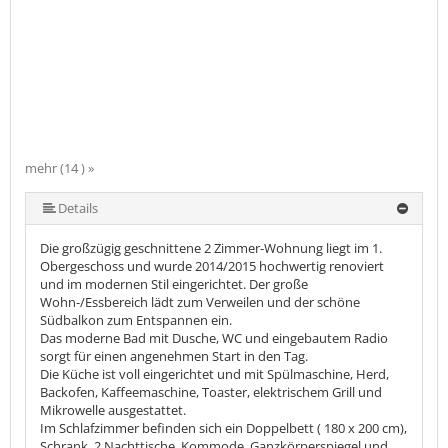
mehr (14 ) »
mehr (14 ) »
mehr (14 ) »
mehr (14 ) »
mehr (14 ) »
mehr (14 ) »
mehr (14 ) »
mehr (14 ) »
mehr (14 ) »
mehr (14 ) »
mehr (14 ) »
Details
Die großzügig geschnittene 2 Zimmer-Wohnung liegt im 1.
Obergeschoss und wurde 2014/2015 hochwertig renoviert
und im modernen Stil eingerichtet. Der große
Wohn-/Essbereich lädt zum Verweilen und der schöne
Südbalkon zum Entspannen ein.
Das moderne Bad mit Dusche, WC und eingebautem Radio
sorgt für einen angenehmen Start in den Tag.
Die Küche ist voll eingerichtet und mit Spülmaschine, Herd,
Backofen, Kaffeemaschine, Toaster, elektrischem Grill und
Mikrowelle ausgestattet.
Im Schlafzimmer befinden sich ein Doppelbett ( 180 x 200 cm),
Schrank, 2 Nachttische, Kommode, Ganzkörperspiegel und