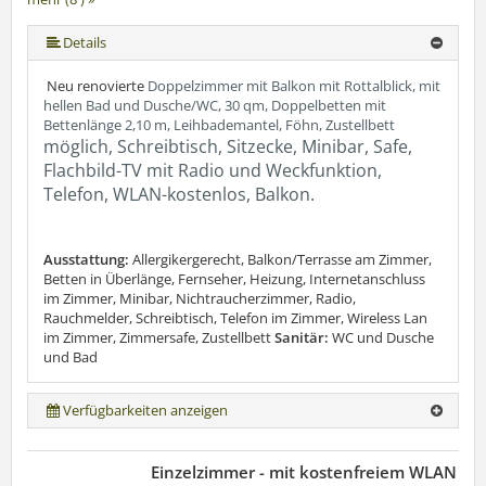
mehr (8 ) »
mehr (8 ) »
mehr (8 ) »
mehr (8 ) »
Details
Neu renovierte
Doppelzimmer mit Balkon mit Rottalblick, mit
hellen Bad und Dusche/WC, 30 qm, Doppelbetten mit
Bettenlänge 2,10 m, Leihbademantel, Föhn, Zustellbett
möglich, Schreibtisch, Sitzecke, Minibar, Safe,
Flachbild-TV mit Radio und Weckfunktion,
Telefon, WLAN-kostenlos, Balkon.
Ausstattung:
Allergikergerecht, Balkon/Terrasse am Zimmer,
Betten in Überlänge, Fernseher, Heizung, Internetanschluss
im Zimmer, Minibar, Nichtraucherzimmer, Radio,
Rauchmelder, Schreibtisch, Telefon im Zimmer, Wireless Lan
im Zimmer, Zimmersafe, Zustellbett
Sanitär:
WC und Dusche
und Bad
Verfügbarkeiten anzeigen
Einzelzimmer - mit kostenfreiem WLAN