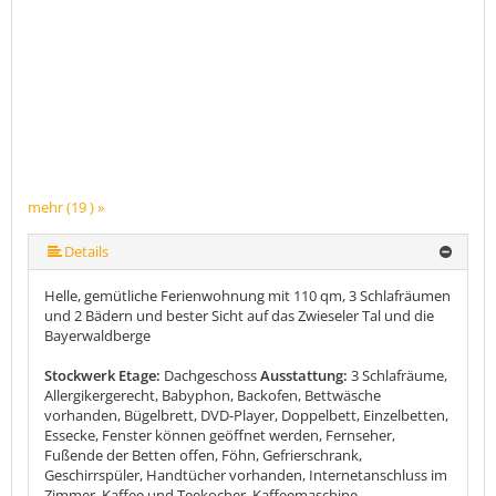
mehr (19 ) »
mehr (19 ) »
mehr (19 ) »
mehr (19 ) »
mehr (19 ) »
mehr (19 ) »
mehr (19 ) »
mehr (19 ) »
mehr (19 ) »
mehr (19 ) »
mehr (19 ) »
mehr (19 ) »
mehr (19 ) »
mehr (19 ) »
mehr (19 ) »
mehr (19 ) »
Details
Helle, gemütliche Ferienwohnung mit 110 qm, 3 Schlafräumen
und 2 Bädern und bester Sicht auf das Zwieseler Tal und die
Bayerwaldberge
Stockwerk Etage:
Dachgeschoss
Ausstattung:
3 Schlafräume,
Allergikergerecht, Babyphon, Backofen, Bettwäsche
vorhanden, Bügelbrett, DVD-Player, Doppelbett, Einzelbetten,
Essecke, Fenster können geöffnet werden, Fernseher,
Fußende der Betten offen, Föhn, Gefrierschrank,
Geschirrspüler, Handtücher vorhanden, Internetanschluss im
Zimmer, Kaffee und Teekocher, Kaffeemaschine,