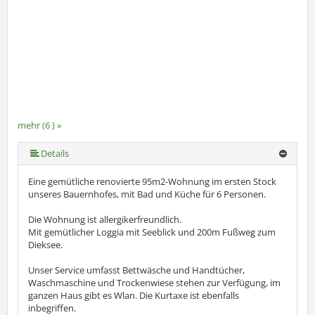
mehr (6 ) »
mehr (6 ) »
mehr (6 ) »
Details
Eine gemütliche renovierte 95m2-Wohnung im ersten Stock
unseres Bauernhofes, mit Bad und Küche für 6 Personen.
Die Wohnung ist allergikerfreundlich.
Mit gemütlicher Loggia mit Seeblick und 200m Fußweg zum
Dieksee.
Unser Service umfasst Bettwäsche und Handtücher,
Waschmaschine und Trockenwiese stehen zur Verfügung, im
ganzen Haus gibt es Wlan. Die Kurtaxe ist ebenfalls
inbegriffen.