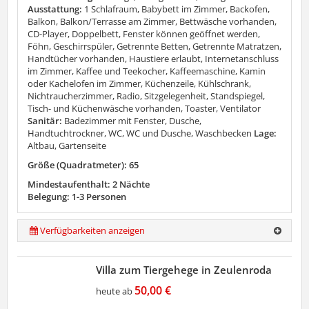
Ausstattung:
1 Schlafraum, Babybett im Zimmer, Backofen,
Balkon, Balkon/Terrasse am Zimmer, Bettwäsche vorhanden,
CD-Player, Doppelbett, Fenster können geöffnet werden,
Föhn, Geschirrspüler, Getrennte Betten, Getrennte Matratzen,
Handtücher vorhanden, Haustiere erlaubt, Internetanschluss
im Zimmer, Kaffee und Teekocher, Kaffeemaschine, Kamin
oder Kachelofen im Zimmer, Küchenzeile, Kühlschrank,
Nichtraucherzimmer, Radio, Sitzgelegenheit, Standspiegel,
Tisch- und Küchenwäsche vorhanden, Toaster, Ventilator
Sanitär:
Badezimmer mit Fenster, Dusche,
Handtuchtrockner, WC, WC und Dusche, Waschbecken
Lage:
Altbau, Gartenseite
Größe (Quadratmeter): 65
Mindestaufenthalt: 2 Nächte
Belegung: 1-3 Personen
Verfügbarkeiten anzeigen
Villa zum Tiergehege in Zeulenroda
50,00 €
heute ab