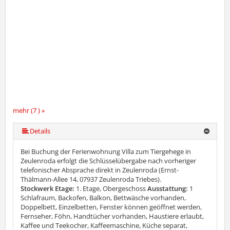
mehr (7 ) »
mehr (7 ) »
mehr (7 ) »
mehr (7 ) »
Details
Bei Buchung der Ferienwohnung Villa zum Tiergehege in
Zeulenroda erfolgt die Schlüsselübergabe nach vorheriger
telefonischer Absprache direkt in Zeulenroda (Ernst-
Thälmann-Allee 14, 07937 Zeulenroda Triebes).
Stockwerk Etage:
1. Etage, Obergeschoss
Ausstattung:
1
Schlafraum, Backofen, Balkon, Bettwäsche vorhanden,
Doppelbett, Einzelbetten, Fenster können geöffnet werden,
Fernseher, Föhn, Handtücher vorhanden, Haustiere erlaubt,
Kaffee und Teekocher, Kaffeemaschine, Küche separat,