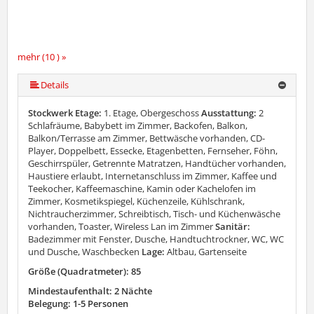
mehr (10 ) »
mehr (10 ) »
mehr (10 ) »
mehr (10 ) »
mehr (10 ) »
mehr (10 ) »
mehr (10 ) »
Details
Stockwerk Etage:
1. Etage, Obergeschoss
Ausstattung:
2
Schlafräume, Babybett im Zimmer, Backofen, Balkon,
Balkon/Terrasse am Zimmer, Bettwäsche vorhanden, CD-
Player, Doppelbett, Essecke, Etagenbetten, Fernseher, Föhn,
Geschirrspüler, Getrennte Matratzen, Handtücher vorhanden,
Haustiere erlaubt, Internetanschluss im Zimmer, Kaffee und
Teekocher, Kaffeemaschine, Kamin oder Kachelofen im
Zimmer, Kosmetikspiegel, Küchenzeile, Kühlschrank,
Nichtraucherzimmer, Schreibtisch, Tisch- und Küchenwäsche
vorhanden, Toaster, Wireless Lan im Zimmer
Sanitär:
Badezimmer mit Fenster, Dusche, Handtuchtrockner, WC, WC
und Dusche, Waschbecken
Lage:
Altbau, Gartenseite
Größe (Quadratmeter): 85
Mindestaufenthalt: 2 Nächte
Belegung: 1-5 Personen