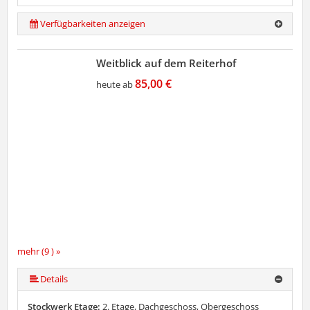
Verfügbarkeiten anzeigen
Weitblick auf dem Reiterhof
85,00 €
heute ab
mehr (9 ) »
mehr (9 ) »
mehr (9 ) »
mehr (9 ) »
mehr (9 ) »
mehr (9 ) »
Details
Stockwerk Etage:
2. Etage, Dachgeschoss, Obergeschoss