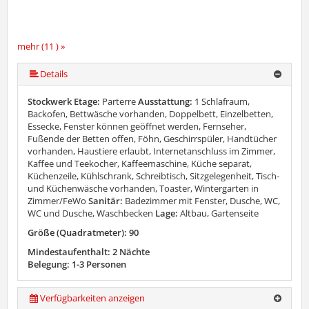
mehr (11 ) »
mehr (11 ) »
mehr (11 ) »
mehr (11 ) »
mehr (11 ) »
mehr (11 ) »
mehr (11 ) »
mehr (11 ) »
Details
Stockwerk Etage:
Parterre
Ausstattung:
1 Schlafraum,
Backofen, Bettwäsche vorhanden, Doppelbett, Einzelbetten,
Essecke, Fenster können geöffnet werden, Fernseher,
Fußende der Betten offen, Föhn, Geschirrspüler, Handtücher
vorhanden, Haustiere erlaubt, Internetanschluss im Zimmer,
Kaffee und Teekocher, Kaffeemaschine, Küche separat,
Küchenzeile, Kühlschrank, Schreibtisch, Sitzgelegenheit, Tisch-
und Küchenwäsche vorhanden, Toaster, Wintergarten in
Zimmer/FeWo
Sanitär:
Badezimmer mit Fenster, Dusche, WC,
WC und Dusche, Waschbecken
Lage:
Altbau, Gartenseite
Größe (Quadratmeter): 90
Mindestaufenthalt: 2 Nächte
Belegung: 1-3 Personen
Verfügbarkeiten anzeigen