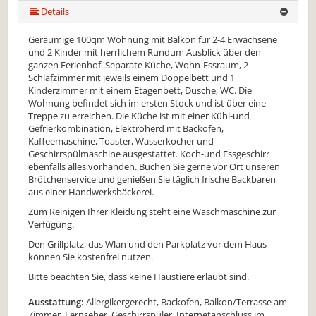
mehr (9 ) »
mehr (9 ) »
mehr (9 ) »
mehr (9 ) »
mehr (9 ) »
Details
Geräumige 100qm Wohnung mit Balkon für 2-4 Erwachsene
und 2 Kinder mit herrlichem Rundum Ausblick über den
ganzen Ferienhof. Separate Küche, Wohn-Essraum, 2
Schlafzimmer mit jeweils einem Doppelbett und 1
Kinderzimmer mit einem Etagenbett, Dusche, WC. Die
Wohnung befindet sich im ersten Stock und ist über eine
Treppe zu erreichen. Die Küche ist mit einer Kühl-und
Gefrierkombination, Elektroherd mit Backofen,
Kaffeemaschine, Toaster, Wasserkocher und
Geschirrspülmaschine ausgestattet. Koch-und Essgeschirr
ebenfalls alles vorhanden. Buchen Sie gerne vor Ort unseren
Brötchenservice und genießen Sie täglich frische Backbaren
aus einer Handwerksbäckerei.
Zum Reinigen Ihrer Kleidung steht eine Waschmaschine zur
Verfügung.
Den Grillplatz, das Wlan und den Parkplatz vor dem Haus
können Sie kostenfrei nutzen.
Bitte beachten Sie, dass keine Haustiere erlaubt sind.
Ausstattung:
Allergikergerecht, Backofen, Balkon/Terrasse am
Zimmer, Fernseher, Geschirrspüler, Internetanschluss im