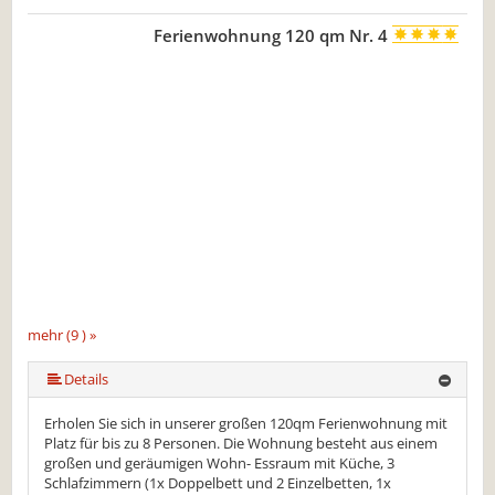
Ferienwohnung 120 qm Nr. 4
mehr (9 ) »
mehr (9 ) »
mehr (9 ) »
mehr (9 ) »
mehr (9 ) »
mehr (9 ) »
Details
Erholen Sie sich in unserer großen 120qm Ferienwohnung mit
Platz für bis zu 8 Personen. Die Wohnung besteht aus einem
großen und geräumigen Wohn- Essraum mit Küche, 3
Schlafzimmern (1x Doppelbett und 2 Einzelbetten, 1x