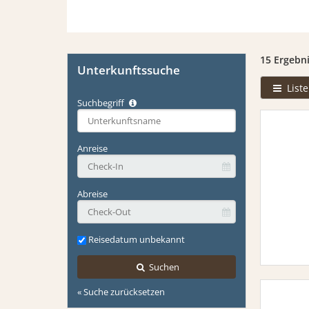
15 Ergebn
Unterkunftssuche
Liste
Suchbegriff
Type 2 or
more
characters
Anreise
for
results.
Abreise
Reisedatum unbekannt
Suchen
« Suche zurücksetzen