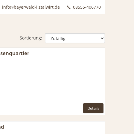
info@bayerwald-ilztalwirt.de
08555-406770
Sortierung:
esenquartier
Details
ad