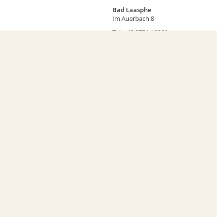
Bad Laasphe
Im Auerbach 8
Tel.
+49 2754 / 8966
Kontaktformular »
50,00 €
ab
zzgl. Kurtaxe
Ferienwohnung Rössger
Hilchenbach
Ginsterweg 22
Tel.
+49 1522 922 3792
Kontaktformular »
55,00 €
ab
zzgl. Kurtaxe