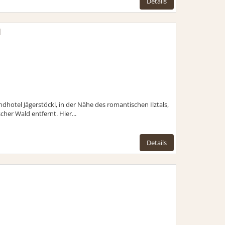
Details
l
dhotel Jägerstöckl, in der Nähe des romantischen Ilztals,
her Wald entfernt. Hier...
Details