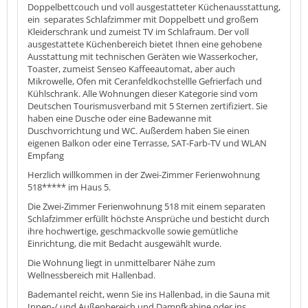
Doppelbettcouch und voll ausgestatteter Küchenausstattung,
ein separates Schlafzimmer mit Doppelbett und großem
Kleiderschrank und zumeist TV im Schlafraum. Der voll
ausgestattete Küchenbereich bietet Ihnen eine gehobene
Ausstattung mit technischen Geräten wie Wasserkocher,
Toaster, zumeist Senseo Kaffeeautomat, aber auch
Mikrowelle, Ofen mit Ceranfeldkochstellle Gefrierfach und
Kühlschrank. Alle Wohnungen dieser Kategorie sind vom
Deutschen Tourismusverband mit 5 Sternen zertifiziert. Sie
haben eine Dusche oder eine Badewanne mit
Duschvorrichtung und WC. Außerdem haben Sie einen
eigenen Balkon oder eine Terrasse, SAT-Farb-TV und WLAN
Empfang
Herzlich willkommen in der Zwei-Zimmer Ferienwohnung
518***** im Haus 5.
Die Zwei-Zimmer Ferienwohnung 518 mit einem separaten
Schlafzimmer erfüllt höchste Ansprüche und besticht durch
ihre hochwertige, geschmackvolle sowie gemütliche
Einrichtung, die mit Bedacht ausgewählt wurde.
Die Wohnung liegt in unmittelbarer Nähe zum
Wellnessbereich mit Hallenbad.
Bademantel reicht, wenn Sie ins Hallenbad, in die Sauna mit
Innen-/ und Außenbereich und Dampfkabine oder ins