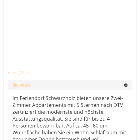
mehr (14 ) »
mehr (14 ) »
mehr (14 ) »
mehr (14 ) »
mehr (14 ) »
mehr (14 ) »
mehr (14 ) »
mehr (14 ) »
mehr (14 ) »
mehr (14 ) »
mehr (14 ) »
Details
Im Feriendorf Schwarzholz bieten unsere Zwei-
Zimmer Appartements mit 5 Sternen nach DTV
zertifiziert die modernste und höchste
Ausstattungsqualität. Sie sind für bis zu 4
Personen bewohnbar. Auf ca. 45 - 60 qm
Wohnfläche haben Sie ein Wohn-Schlafraum mit
bequemer Doppelbettcouch und voll