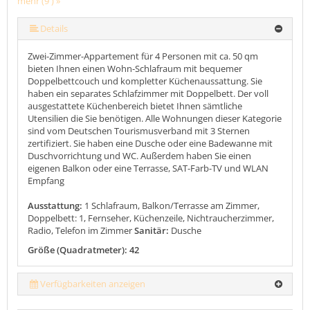
mehr (9 ) »
mehr (9 ) »
mehr (9 ) »
mehr (9 ) »
mehr (9 ) »
mehr (9 ) »
Details
Zwei-Zimmer-Appartement für 4 Personen mit ca. 50 qm
bieten Ihnen einen Wohn-Schlafraum mit bequemer
Doppelbettcouch und kompletter Küchenaussattung. Sie
haben ein separates Schlafzimmer mit Doppelbett. Der voll
ausgestattete Küchenbereich bietet Ihnen sämtliche
Utensilien die Sie benötigen. Alle Wohnungen dieser Kategorie
sind vom Deutschen Tourismusverband mit 3 Sternen
zertifiziert. Sie haben eine Dusche oder eine Badewanne mit
Duschvorrichtung und WC. Außerdem haben Sie einen
eigenen Balkon oder eine Terrasse, SAT-Farb-TV und WLAN
Empfang
Ausstattung:
1 Schlafraum, Balkon/Terrasse am Zimmer,
Doppelbett: 1, Fernseher, Küchenzeile, Nichtraucherzimmer,
Radio, Telefon im Zimmer
Sanitär:
Dusche
Größe (Quadratmeter): 42
Verfügbarkeiten anzeigen