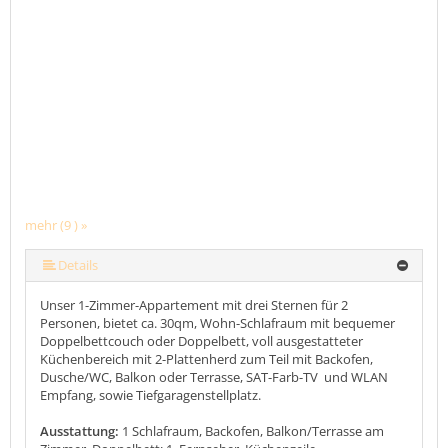
mehr (9 ) »
mehr (9 ) »
mehr (9 ) »
mehr (9 ) »
mehr (9 ) »
mehr (9 ) »
Details
Unser 1-Zimmer-Appartement mit drei Sternen für 2
Personen, bietet ca. 30qm, Wohn-Schlafraum mit bequemer
Doppelbettcouch oder Doppelbett, voll ausgestatteter
Küchenbereich mit 2-Plattenherd zum Teil mit Backofen,
Dusche/WC, Balkon oder Terrasse, SAT-Farb-TV und WLAN
Empfang, sowie Tiefgaragenstellplatz.
Ausstattung:
1 Schlafraum, Backofen, Balkon/Terrasse am