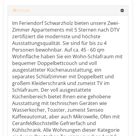
mehr (10 ) »
mehr (10 ) »
mehr (10 ) »
mehr (10 ) »
mehr (10 ) »
mehr (10 ) »
Details
Im Feriendorf Schwarzholz bieten unsere Zwei-
Zimmer Appartements mit 5 Sternen nach DTV
zertifiziert die modernste und höchste
Ausstattungsqualität. Sie sind für bis zu 4
Personen bewohnbar. Auf ca. 45 - 60 qm
Wohnfläche haben Sie ein Wohn-Schlafraum mit
bequemer Doppelbettcouch und voll
ausgestatteter Küchenausstattung, ein
separates Schlafzimmer mit Doppelbett und
großem Kleiderschrank und zumeist TV im
Schlafraum. Der voll ausgestattete
Küchenbereich bietet Ihnen eine gehobene
Ausstattung mit technischen Geräten wie
Wasserkocher, Toaster, zumeist Senseo
Kaffeeautomat, aber auch Mikrowelle, Ofen mit
Ceranfeldkochstellle Gefrierfach und
Kühlschrank. Alle Wohnungen dieser Kategorie