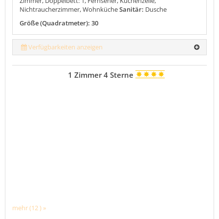
Zimmer, Doppelbett: 1, Fernseher, Küchenzeile,
Nichtraucherzimmer, Wohnküche
Sanitär:
Dusche
Größe (Quadratmeter): 30
Verfügbarkeiten anzeigen
1 Zimmer 4 Sterne
mehr (12 ) »