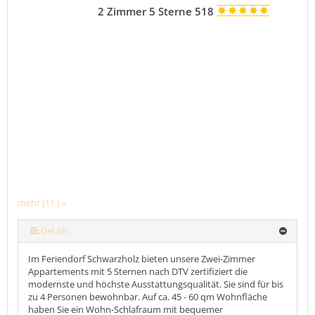
2 Zimmer 5 Sterne 518
mehr (11 ) »
mehr (11 ) »
mehr (11 ) »
mehr (11 ) »
mehr (11 ) »
mehr (11 ) »
mehr (11 ) »
mehr (11 ) »
Details
Im Feriendorf Schwarzholz bieten unsere Zwei-Zimmer
Appartements mit 5 Sternen nach DTV zertifiziert die
modernste und höchste Ausstattungsqualität. Sie sind für bis
zu 4 Personen bewohnbar. Auf ca. 45 - 60 qm Wohnfläche
haben Sie ein Wohn-Schlafraum mit bequemer