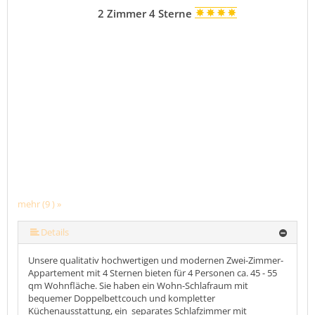
2 Zimmer 4 Sterne
mehr (9 ) »
mehr (9 ) »
mehr (9 ) »
mehr (9 ) »
mehr (9 ) »
mehr (9 ) »
Details
Unsere qualitativ hochwertigen und modernen Zwei-Zimmer-
Appartement mit 4 Sternen bieten für 4 Personen ca. 45 - 55
qm Wohnfläche. Sie haben ein Wohn-Schlafraum mit
bequemer Doppelbettcouch und kompletter
Küchenausstattung, ein separates Schlafzimmer mit