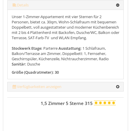
mehr (12 ) »
mehr (12 ) »
mehr (12 ) »
mehr (12 ) »
mehr (12 ) »
mehr (12 ) »
mehr (12 ) »
mehr (12 ) »
Details
Unser 1-Zimmer-Appartement mit vier Sternen für 2
Personen, bietet ca. 30qm, Wohn-Schlafraum mit bequemen
Doppelbett, voll ausgestatteter und moderner Küchenbereich
mit 2 bis 4 Plattenherd mit Backofen, Dusche/WC, Balkon oder
Terrasse, SAT-Farb-TV und WLAN Empfang.
Stockwerk Etage:
Parterre
Ausstattung:
1 Schlafraum,
Balkon/Terrasse am Zimmer, Doppelbett: 1, Fernseher,
Geschirrspüler, Küchenzeile, Nichtraucherzimmer, Radio
Sanitär:
Dusche
Größe (Quadratmeter): 30
Verfügbarkeiten anzeigen
1,5 Zimmer 5 Sterne 315