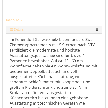
mehr (12 ) »
mehr (12 ) »
mehr (12 ) »
mehr (12 ) »
mehr (12 ) »
mehr (12 ) »
mehr (12 ) »
mehr (12 ) »
mehr (12 ) »
Details
Im Feriendorf Schwarzholz bieten unsere Zwei-
Zimmer Appartements mit 5 Sternen nach DTV
zertifiziert die modernste und höchste
Ausstattungsqualität. Sie sind für bis zu 4
Personen bewohnbar. Auf ca. 45 - 60 qm
Wohnfläche haben Sie ein Wohn-Schlafraum mit
bequemer Doppelbettcouch und voll
ausgestatteter Küchenausstattung, ein
separates Schlafzimmer mit Doppelbett und
großem Kleiderschrank und zumeist TV im
Schlafraum. Der voll ausgestattete
Küchenbereich bietet Ihnen eine gehobene
Ausstattung mit technischen Geräten wie