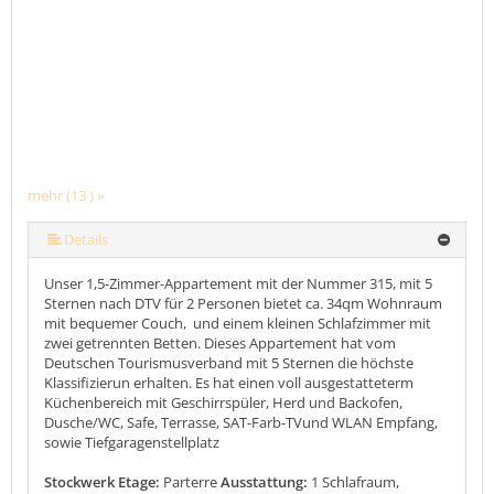
mehr (13 ) »
mehr (13 ) »
mehr (13 ) »
mehr (13 ) »
mehr (13 ) »
mehr (13 ) »
mehr (13 ) »
mehr (13 ) »
mehr (13 ) »
mehr (13 ) »
Details
Unser 1,5-Zimmer-Appartement mit der Nummer 315, mit 5
Sternen nach DTV für 2 Personen bietet ca. 34qm Wohnraum
mit bequemer Couch, und einem kleinen Schlafzimmer mit
zwei getrennten Betten. Dieses Appartement hat vom
Deutschen Tourismusverband mit 5 Sternen die höchste
Klassifizierun erhalten. Es hat einen voll ausgestatteterm
Küchenbereich mit Geschirrspüler, Herd und Backofen,
Dusche/WC, Safe, Terrasse, SAT-Farb-TVund WLAN Empfang,
sowie Tiefgaragenstellplatz
Stockwerk Etage:
Parterre
Ausstattung:
1 Schlafraum,