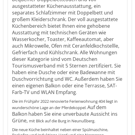
ausgestatteter Küchenausstattung, ein
separates Schlafzimmer mit Doppelbett und
großem Kleiderschrank. Der voll ausgestattete
Küchenbereich bietet Ihnen eine gehobene
Ausstattung mit technischen Geräten wie
Wasserkocher, Toaster, Kaffeeautomat, aber
auch Mikrowelle, Ofen mit Ceranfeldkochstellle,
Gefrierfach und Kühlschrank. Alle Wohnungen
dieser Kategorie sind vom Deutschen
Tourismusverband mit 5 Sternen zertifiziert. Sie
haben eine Dusche oder eine Badewanne mit
Duschvorrichtung und WC. Außerdem haben Sie
einen eigenen Balkon oder eine Terrasse, SAT-
Farb-TV und WLAN Empfang
.
Die im Frühjahr 2022 renovierte Ferienwohnung 404 liegt in
Auf dem
wunderschöne Lage an der Pferdekoppel.
Balkon
haben Sie eine unverbaute Aussicht ins
Grüne,
mit Blick auf die Burg in Neunußberg.
Die neue Küche beinhaltet neben einer Spülmaschine,
Backofen und Induktions-Herd und eine Nespresso-