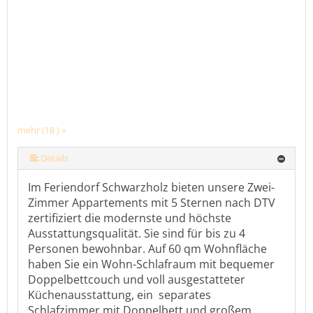
mehr (18 ) »
mehr (18 ) »
mehr (18 ) »
mehr (18 ) »
mehr (18 ) »
mehr (18 ) »
mehr (18 ) »
mehr (18 ) »
mehr (18 ) »
mehr (18 ) »
mehr (18 ) »
mehr (18 ) »
mehr (18 ) »
mehr (18 ) »
mehr (18 ) »
Details
Im Feriendorf Schwarzholz bieten unsere Zwei-
Zimmer Appartements mit 5 Sternen nach DTV
zertifiziert die modernste und höchste
Ausstattungsqualität. Sie sind für bis zu 4
Personen bewohnbar. Auf 60 qm Wohnfläche
haben Sie ein Wohn-Schlafraum mit bequemer
Doppelbettcouch und voll ausgestatteter
Küchenausstattung, ein separates
Schlafzimmer mit Doppelbett und großem