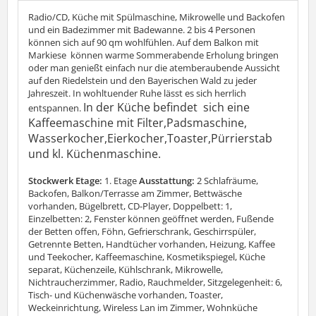
Radio/CD, Küche mit Spülmaschine, Mikrowelle und Backofen
und ein Badezimmer mit Badewanne. 2 bis 4 Personen
können sich auf 90 qm wohlfühlen. Auf dem Balkon mit
Markiese können warme Sommerabende Erholung bringen
oder man genießt einfach nur die atemberaubende Aussicht
auf den Riedelstein und den Bayerischen Wald zu jeder
Jahreszeit. In wohltuender Ruhe lässt es sich herrlich
In der Küche befindet sich eine
entspannen.
Kaffeemaschine mit Filter,Padsmaschine,
Wasserkocher,Eierkocher,Toaster,Pürrierstab
und kl. Küchenmaschine.
Stockwerk Etage:
1. Etage
Ausstattung:
2 Schlafräume,
Backofen, Balkon/Terrasse am Zimmer, Bettwäsche
vorhanden, Bügelbrett, CD-Player, Doppelbett: 1,
Einzelbetten: 2, Fenster können geöffnet werden, Fußende
der Betten offen, Föhn, Gefrierschrank, Geschirrspüler,
Getrennte Betten, Handtücher vorhanden, Heizung, Kaffee
und Teekocher, Kaffeemaschine, Kosmetikspiegel, Küche
separat, Küchenzeile, Kühlschrank, Mikrowelle,
Nichtraucherzimmer, Radio, Rauchmelder, Sitzgelegenheit: 6,
Tisch- und Küchenwäsche vorhanden, Toaster,
Weckeinrichtung, Wireless Lan im Zimmer, Wohnküche