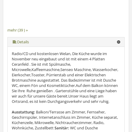
mehr (39 ) »
mehr (39 ) »
mehr (39 ) »
mehr (39 ) »
mehr (39 ) »
mehr (39 ) »
mehr (39 ) »
mehr (39 ) »
mehr (39 ) »
mehr (39 ) »
mehr (39 ) »
mehr (39 ) »
mehr (39 ) »
mehr (39 ) »
mehr (39 ) »
mehr (39 ) »
mehr (39 ) »
mehr (39 ) »
mehr (39 ) »
mehr (39 ) »
mehr (39 ) »
mehr (39 ) »
mehr (39 ) »
mehr (39 ) »
mehr (39 ) »
mehr (39 ) »
mehr (39 ) »
mehr (39 ) »
mehr (39 ) »
mehr (39 ) »
mehr (39 ) »
mehr (39 ) »
mehr (39 ) »
mehr (39 ) »
mehr (39 ) »
mehr (39 ) »
Details
Radio/CD und kostenlosen Welan, Die Küche wurde im
November neu eingebaut und ist mit einem 4 Platten
Ceranfeld . Sie ist mit Spülmasche,
Microwelle,Kaffeemaschine,Senseo Maschine, Wasserkocher,
Eierkocher,Toaster, Pürrierstab und einer Elektrischen
Brotmaschine ausgestattet. Das Badezimmer ist mit Dusche
WC, einem Fön und Kosmetiktücher.Auf dem Balkon können
Sie Ihre Ruhe genießen . Gartenstühle und eine Liege haben
wir auch für unsere Gäste bereit.Unser Haus liegt am
Ortsrand, es ist kein Durchgangsverkehr und sehr ruhig.
Ausstattung:
Balkon/Terrasse am Zimmer, Fernseher,
Geschirrspüler, Internetanschluss im Zimmer, Küche separat,
Küchenzeile, Mikrowelle, Nichtraucherzimmer, Radio,
Wohnküche, Zustellbett
Sanitär:
WC und Dusche