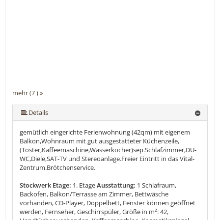
mehr (7 ) »
mehr (7 ) »
mehr (7 ) »
mehr (7 ) »
Details
gemütlich eingerichte Ferienwohnung (42qm) mit eigenem
Balkon,Wohnraum mit gut ausgestatteter Küchenzeile,
(Toster,Kaffeemaschine,Wasserkocher)sep.Schlafzimmer,DU-
WC,Diele,SAT-TV und Stereoanlage.Freier Eintritt in das Vital-
Zentrum.Brötchenservice.
Stockwerk Etage:
1. Etage
Ausstattung:
1 Schlafraum,
Backofen, Balkon/Terrasse am Zimmer, Bettwäsche
vorhanden, CD-Player, Doppelbett, Fenster können geöffnet
werden, Fernseher, Geschirrspüler, Größe in m²: 42,