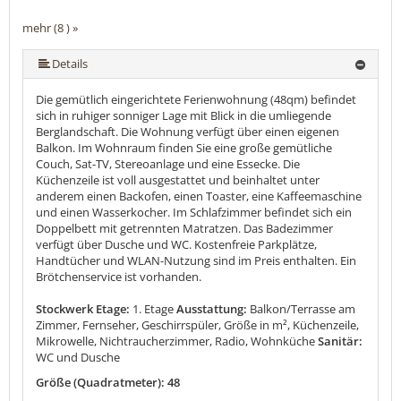
mehr (8 ) »
mehr (8 ) »
mehr (8 ) »
mehr (8 ) »
mehr (8 ) »
Details
Die gemütlich eingerichtete Ferienwohnung (48qm) befindet
sich in ruhiger sonniger Lage mit Blick in die umliegende
Berglandschaft. Die Wohnung verfügt über einen eigenen
Balkon. Im Wohnraum finden Sie eine große gemütliche
Couch, Sat-TV, Stereoanlage und eine Essecke. Die
Küchenzeile ist voll ausgestattet und beinhaltet unter
anderem einen Backofen, einen Toaster, eine Kaffeemaschine
und einen Wasserkocher. Im Schlafzimmer befindet sich ein
Doppelbett mit getrennten Matratzen. Das Badezimmer
verfügt über Dusche und WC. Kostenfreie Parkplätze,
Handtücher und WLAN-Nutzung sind im Preis enthalten. Ein
Brötchenservice ist vorhanden.
Stockwerk Etage:
1. Etage
Ausstattung:
Balkon/Terrasse am
Zimmer, Fernseher, Geschirrspüler, Größe in m², Küchenzeile,
Mikrowelle, Nichtraucherzimmer, Radio, Wohnküche
Sanitär:
WC und Dusche
Größe (Quadratmeter): 48