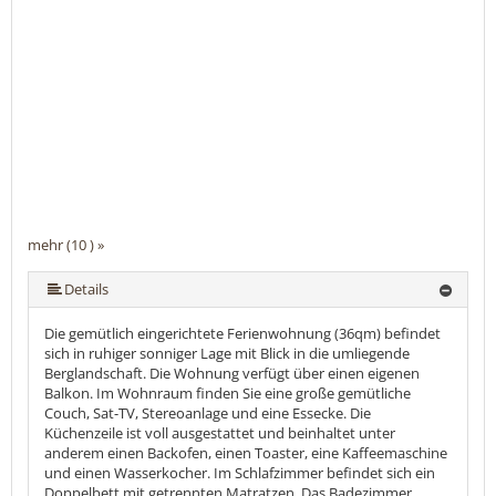
mehr (10 ) »
mehr (10 ) »
mehr (10 ) »
mehr (10 ) »
mehr (10 ) »
mehr (10 ) »
mehr (10 ) »
Details
Die gemütlich eingerichtete Ferienwohnung (36qm) befindet
sich in ruhiger sonniger Lage mit Blick in die umliegende
Berglandschaft. Die Wohnung verfügt über einen eigenen
Balkon. Im Wohnraum finden Sie eine große gemütliche
Couch, Sat-TV, Stereoanlage und eine Essecke. Die
Küchenzeile ist voll ausgestattet und beinhaltet unter
anderem einen Backofen, einen Toaster, eine Kaffeemaschine
und einen Wasserkocher. Im Schlafzimmer befindet sich ein
Doppelbett mit getrennten Matratzen. Das Badezimmer