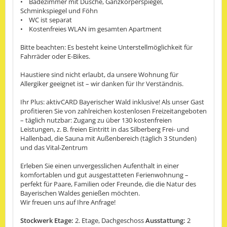
• Badezimmer mit Dusche, Ganzkörperspiegel,
Schminkspiegel und Föhn
• WC ist separat
• Kostenfreies WLAN im gesamten Apartment
Bitte beachten: Es besteht keine Unterstellmöglichkeit für
Fahrräder oder E-Bikes.
Haustiere sind nicht erlaubt, da unsere Wohnung für
Allergiker geeignet ist – wir danken für Ihr Verständnis.
Ihr Plus: aktivCARD Bayerischer Wald inklusive! Als unser Gast
profitieren Sie von zahlreichen kostenlosen Freizeitangeboten
– täglich nutzbar: Zugang zu über 130 kostenfreien
Leistungen, z. B. freien Eintritt in das Silberberg Frei- und
Hallenbad, die Sauna mit Außenbereich (täglich 3 Stunden)
und das Vital-Zentrum
Erleben Sie einen unvergesslichen Aufenthalt in einer
komfortablen und gut ausgestatteten Ferienwohnung –
perfekt für Paare, Familien oder Freunde, die die Natur des
Bayerischen Waldes genießen möchten.
Wir freuen uns auf Ihre Anfrage!
Stockwerk Etage:
2. Etage, Dachgeschoss
Ausstattung:
2