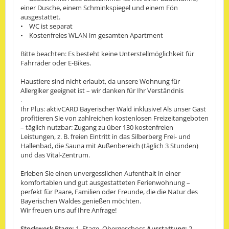
einer Dusche, einem Schminkspiegel und einem Fön
ausgestattet.
• WC ist separat
• Kostenfreies WLAN im gesamten Apartment
Bitte beachten: Es besteht keine Unterstellmöglichkeit für
Fahrräder oder E-Bikes.
Haustiere sind nicht erlaubt, da unsere Wohnung für
Allergiker geeignet ist – wir danken für Ihr Verständnis
.
Ihr Plus: aktivCARD Bayerischer Wald inklusive! Als unser Gast
profitieren Sie von zahlreichen kostenlosen Freizeitangeboten
– täglich nutzbar: Zugang zu über 130 kostenfreien
Leistungen, z. B. freien Eintritt in das Silberberg Frei- und
Hallenbad, die Sauna mit Außenbereich (täglich 3 Stunden)
und das Vital-Zentrum.
Erleben Sie einen unvergesslichen Aufenthalt in einer
komfortablen und gut ausgestatteten Ferienwohnung –
perfekt für Paare, Familien oder Freunde, die die Natur des
Bayerischen Waldes genießen möchten.
Wir freuen uns auf Ihre Anfrage!
Stockwerk Etage:
1. Etage, Obergeschoss
Ausstattung:
2