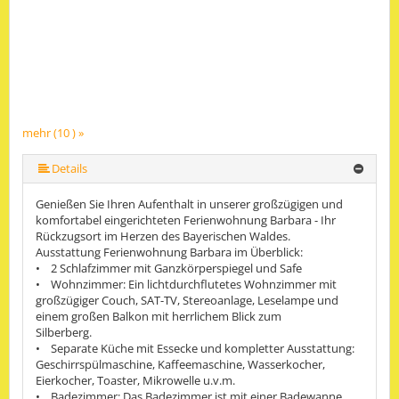
mehr (10 ) »
mehr (10 ) »
mehr (10 ) »
mehr (10 ) »
mehr (10 ) »
mehr (10 ) »
mehr (10 ) »
Details
Genießen Sie Ihren Aufenthalt in unserer großzügigen und
komfortabel eingerichteten Ferienwohnung Barbara - Ihr
Rückzugsort im Herzen des Bayerischen Waldes.
Ausstattung Ferienwohnung Barbara im Überblick:
• 2 Schlafzimmer mit Ganzkörperspiegel und Safe
• Wohnzimmer: Ein lichtdurchflutetes Wohnzimmer mit
großzügiger Couch, SAT-TV, Stereoanlage, Leselampe und
einem großen Balkon mit herrlichem Blick zum
Silberberg.
• Separate Küche mit Essecke und kompletter Ausstattung:
Geschirrspülmaschine, Kaffeemaschine, Wasserkocher,
Eierkocher, Toaster, Mikrowelle u.v.m.
• Badezimmer: Das Badezimmer ist mit einer Badewanne,