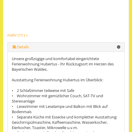
mehr (11 ) »
mehr (11 ) »
mehr (11 ) »
mehr (11 ) »
mehr (11 ) »
mehr (11 ) »
mehr (11 ) »
mehr (11 ) »
Details
Unsere großzügige und komfortabel eingerichtete
Ferienwohnung Hubertus - Ihr Rückzugsort im Herzen des
Bayerischen Waldes.
Ausstattung Ferienwohnung Hubertus im Überblick:
• 2 Schlafzimmer teilweise mit Safe
• Wohnzimmer mit gemütlicher Couch, SAT-TV und
Stereoanlage
• Lesezimmer mit Leselampe und Balkon mit Blick auf
Bodenmais
• Separate Küche mit Essecke und kompletter Ausstattung:
Geschirrspülmaschine, Kaffeemaschine, Wasserkocher,
Eierkocher, Toaster, Mikrowelle u.v.m.