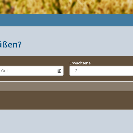
üßen?
Erwachsene