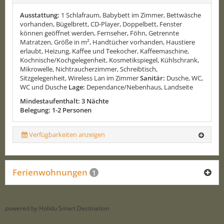
Ausstattung:
1 Schlafraum, Babybett im Zimmer, Bettwäsche
vorhanden, Bügelbrett, CD-Player, Doppelbett, Fenster
können geöffnet werden, Fernseher, Föhn, Getrennte
Matratzen, Größe in m², Handtücher vorhanden, Haustiere
erlaubt, Heizung, Kaffee und Teekocher, Kaffeemaschine,
Kochnische/Kochgelegenheit, Kosmetikspiegel, Kühlschrank,
Mikrowelle, Nichtraucherzimmer, Schreibtisch,
Sitzgelegenheit, Wireless Lan im Zimmer
Sanitär:
Dusche, WC,
WC und Dusche
Lage:
Dependance/Nebenhaus, Landseite
Mindestaufenthalt: 3 Nächte
Belegung: 1-2 Personen
Verfügbarkeiten anzeigen
Ferienwohnungen
1
powered by Holidu Smart Destination