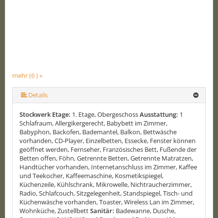
mehr (6 ) »
mehr (6 ) »
mehr (6 ) »
Details
Stockwerk Etage:
1. Etage, Obergeschoss
Ausstattung:
1
Schlafraum, Allergikergerecht, Babybett im Zimmer,
Babyphon, Backofen, Bademantel, Balkon, Bettwäsche
vorhanden, CD-Player, Einzelbetten, Essecke, Fenster können
geöffnet werden, Fernseher, Französisches Bett, Fußende der
Betten offen, Föhn, Getrennte Betten, Getrennte Matratzen,
Handtücher vorhanden, Internetanschluss im Zimmer, Kaffee
und Teekocher, Kaffeemaschine, Kosmetikspiegel,
Küchenzeile, Kühlschrank, Mikrowelle, Nichtraucherzimmer,
Radio, Schlafcouch, Sitzgelegenheit, Standspiegel, Tisch- und
Küchenwäsche vorhanden, Toaster, Wireless Lan im Zimmer,
Wohnküche, Zustellbett
Sanitär:
Badewanne, Dusche,