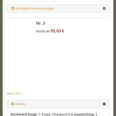
Verfügbarkeiten anzeigen
Nr. 3
95,00 €
heute ab
mehr (8 ) »
mehr (8 ) »
mehr (8 ) »
mehr (8 ) »
mehr (8 ) »
Details
Stockwerk Etage:
1. Etage, Obergeschoss
Ausstattung:
2