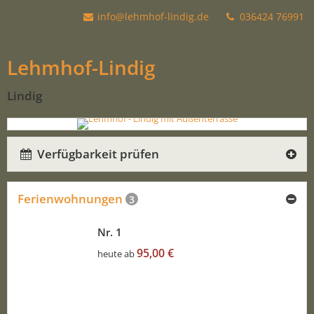
info@lehmhof-lindig.de
036424 76991
Lehmhof-Lindig
Lindig
Verfügbarkeit prüfen
Ferienwohnungen
3
Nr. 1
95,00 €
heute ab