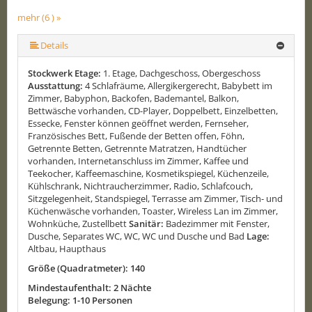
mehr (6 ) »
mehr (6 ) »
mehr (6 ) »
Details
Stockwerk Etage:
1. Etage, Dachgeschoss, Obergeschoss
Ausstattung:
4 Schlafräume, Allergikergerecht, Babybett im
Zimmer, Babyphon, Backofen, Bademantel, Balkon,
Bettwäsche vorhanden, CD-Player, Doppelbett, Einzelbetten,
Essecke, Fenster können geöffnet werden, Fernseher,
Französisches Bett, Fußende der Betten offen, Föhn,
Getrennte Betten, Getrennte Matratzen, Handtücher
vorhanden, Internetanschluss im Zimmer, Kaffee und
Teekocher, Kaffeemaschine, Kosmetikspiegel, Küchenzeile,
Kühlschrank, Nichtraucherzimmer, Radio, Schlafcouch,
Sitzgelegenheit, Standspiegel, Terrasse am Zimmer, Tisch- und
Küchenwäsche vorhanden, Toaster, Wireless Lan im Zimmer,
Wohnküche, Zustellbett
Sanitär:
Badezimmer mit Fenster,
Dusche, Separates WC, WC, WC und Dusche und Bad
Lage:
Altbau, Haupthaus
Größe (Quadratmeter): 140
Mindestaufenthalt: 2 Nächte
Belegung: 1-10 Personen