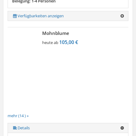
Belegung: 1-4 Personen
Verfügbarkeiten anzeigen
Mohnblume
105,00 €
heute ab
mehr (14 ) »
mehr (14 ) »
mehr (14 ) »
mehr (14 ) »
mehr (14 ) »
mehr (14 ) »
mehr (14 ) »
mehr (14 ) »
mehr (14 ) »
mehr (14 ) »
mehr (14 ) »
Details