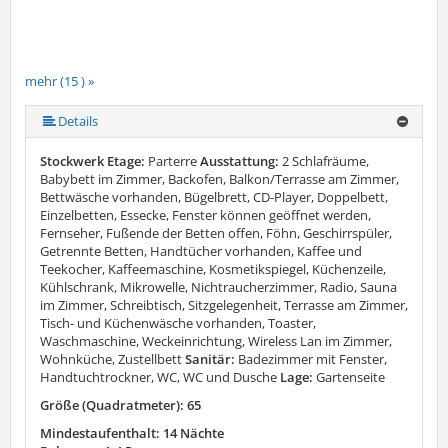
mehr (15 ) »
mehr (15 ) »
mehr (15 ) »
mehr (15 ) »
mehr (15 ) »
mehr (15 ) »
mehr (15 ) »
mehr (15 ) »
mehr (15 ) »
mehr (15 ) »
mehr (15 ) »
mehr (15 ) »
Details
Stockwerk Etage:
Parterre
Ausstattung:
2 Schlafräume,
Babybett im Zimmer, Backofen, Balkon/Terrasse am Zimmer,
Bettwäsche vorhanden, Bügelbrett, CD-Player, Doppelbett,
Einzelbetten, Essecke, Fenster können geöffnet werden,
Fernseher, Fußende der Betten offen, Föhn, Geschirrspüler,
Getrennte Betten, Handtücher vorhanden, Kaffee und
Teekocher, Kaffeemaschine, Kosmetikspiegel, Küchenzeile,
Kühlschrank, Mikrowelle, Nichtraucherzimmer, Radio, Sauna
im Zimmer, Schreibtisch, Sitzgelegenheit, Terrasse am Zimmer,
Tisch- und Küchenwäsche vorhanden, Toaster,
Waschmaschine, Weckeinrichtung, Wireless Lan im Zimmer,
Wohnküche, Zustellbett
Sanitär:
Badezimmer mit Fenster,
Handtuchtrockner, WC, WC und Dusche
Lage:
Gartenseite
Größe (Quadratmeter): 65
Mindestaufenthalt: 14 Nächte