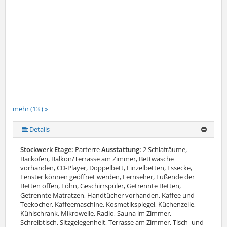
mehr (13 ) »
mehr (13 ) »
mehr (13 ) »
mehr (13 ) »
mehr (13 ) »
mehr (13 ) »
mehr (13 ) »
mehr (13 ) »
mehr (13 ) »
mehr (13 ) »
Details
Stockwerk Etage:
Parterre
Ausstattung:
2 Schlafräume,
Backofen, Balkon/Terrasse am Zimmer, Bettwäsche
vorhanden, CD-Player, Doppelbett, Einzelbetten, Essecke,
Fenster können geöffnet werden, Fernseher, Fußende der
Betten offen, Föhn, Geschirrspüler, Getrennte Betten,
Getrennte Matratzen, Handtücher vorhanden, Kaffee und
Teekocher, Kaffeemaschine, Kosmetikspiegel, Küchenzeile,
Kühlschrank, Mikrowelle, Radio, Sauna im Zimmer,
Schreibtisch, Sitzgelegenheit, Terrasse am Zimmer, Tisch- und