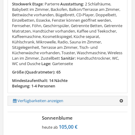
Stockwerk Etage:
Parterre
Ausstattung:
2 Schlafräume,
Babybett im Zimmer, Backofen, Balkon/Terrasse am Zimmer,
Bettwäsche vorhanden, Bügelbrett, CD-Player, Doppelbett,
Einzelbetten, Essecke, Fenster können geöffnet werden,
Fernseher, Föhn, Geschirrspüler, Getrennte Betten, Getrennte
Matratzen, Handtücher vorhanden, Kaffee und Teekocher,
Kaffeemaschine, Kosmetikspiegel, Küche separat,
Kühlschrank, Mikrowelle, Radio, Sauna im Zimmer,
Sitzgelegenheit, Terrasse am Zimmer, Tisch- und
Küchenwäsche vorhanden, Toaster, Waschmaschine, Wireless
Lan im Zimmer, Zustellbett
Sanitär:
Handtuchtrockner, WC,
WC und Dusche
Lage:
Gartenseite
Größe (Quadratmeter): 65
Mindestaufenthalt: 14 Nächte
Belegung: 1-4 Personen
Verfügbarkeiten anzeigen
Sonnenblume
105,00 €
heute ab