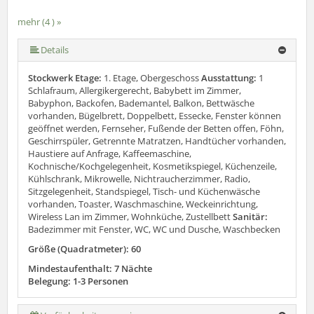
mehr (4 ) »
Details
Stockwerk Etage:
1. Etage, Obergeschoss
Ausstattung:
1
Schlafraum, Allergikergerecht, Babybett im Zimmer,
Babyphon, Backofen, Bademantel, Balkon, Bettwäsche
vorhanden, Bügelbrett, Doppelbett, Essecke, Fenster können
geöffnet werden, Fernseher, Fußende der Betten offen, Föhn,
Geschirrspüler, Getrennte Matratzen, Handtücher vorhanden,
Haustiere auf Anfrage, Kaffeemaschine,
Kochnische/Kochgelegenheit, Kosmetikspiegel, Küchenzeile,
Kühlschrank, Mikrowelle, Nichtraucherzimmer, Radio,
Sitzgelegenheit, Standspiegel, Tisch- und Küchenwäsche
vorhanden, Toaster, Waschmaschine, Weckeinrichtung,
Wireless Lan im Zimmer, Wohnküche, Zustellbett
Sanitär:
Badezimmer mit Fenster, WC, WC und Dusche, Waschbecken
Größe (Quadratmeter): 60
Mindestaufenthalt: 7 Nächte
Belegung: 1-3 Personen