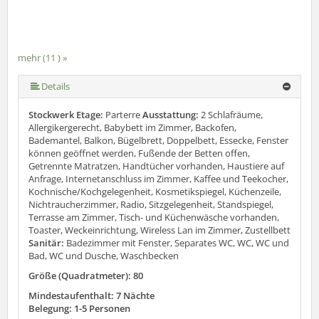
mehr (11 ) »
mehr (11 ) »
mehr (11 ) »
mehr (11 ) »
mehr (11 ) »
mehr (11 ) »
mehr (11 ) »
mehr (11 ) »
Details
Stockwerk Etage:
Parterre
Ausstattung:
2 Schlafräume,
Allergikergerecht, Babybett im Zimmer, Backofen,
Bademantel, Balkon, Bügelbrett, Doppelbett, Essecke, Fenster
können geöffnet werden, Fußende der Betten offen,
Getrennte Matratzen, Handtücher vorhanden, Haustiere auf
Anfrage, Internetanschluss im Zimmer, Kaffee und Teekocher,
Kochnische/Kochgelegenheit, Kosmetikspiegel, Küchenzeile,
Nichtraucherzimmer, Radio, Sitzgelegenheit, Standspiegel,
Terrasse am Zimmer, Tisch- und Küchenwäsche vorhanden,
Toaster, Weckeinrichtung, Wireless Lan im Zimmer, Zustellbett
Sanitär:
Badezimmer mit Fenster, Separates WC, WC, WC und
Bad, WC und Dusche, Waschbecken
Größe (Quadratmeter): 80
Mindestaufenthalt: 7 Nächte
Belegung: 1-5 Personen