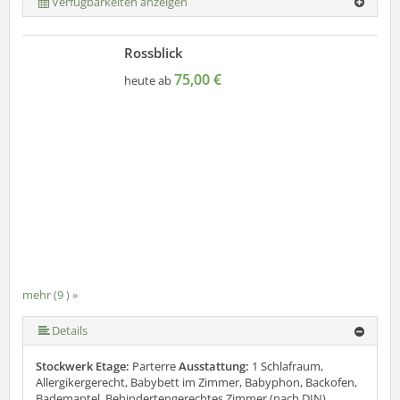
Verfügbarkeiten anzeigen
Rossblick
75,00 €
heute ab
mehr (9 ) »
mehr (9 ) »
mehr (9 ) »
mehr (9 ) »
mehr (9 ) »
mehr (9 ) »
Details
Stockwerk Etage:
Parterre
Ausstattung:
1 Schlafraum,
Allergikergerecht, Babybett im Zimmer, Babyphon, Backofen,
Bademantel, Behindertengerechtes Zimmer (nach DIN),