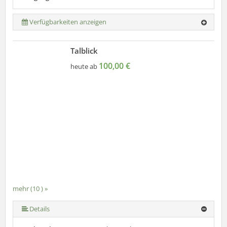
Verfügbarkeiten anzeigen
Talblick
100,00 €
heute ab
mehr (10 ) »
mehr (10 ) »
mehr (10 ) »
mehr (10 ) »
mehr (10 ) »
mehr (10 ) »
mehr (10 ) »
Details