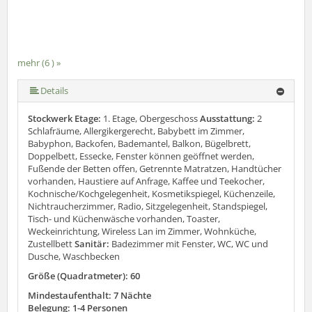
mehr (6 ) »
mehr (6 ) »
mehr (6 ) »
Details
Stockwerk Etage:
1. Etage, Obergeschoss
Ausstattung:
2
Schlafräume, Allergikergerecht, Babybett im Zimmer,
Babyphon, Backofen, Bademantel, Balkon, Bügelbrett,
Doppelbett, Essecke, Fenster können geöffnet werden,
Fußende der Betten offen, Getrennte Matratzen, Handtücher
vorhanden, Haustiere auf Anfrage, Kaffee und Teekocher,
Kochnische/Kochgelegenheit, Kosmetikspiegel, Küchenzeile,
Nichtraucherzimmer, Radio, Sitzgelegenheit, Standspiegel,
Tisch- und Küchenwäsche vorhanden, Toaster,
Weckeinrichtung, Wireless Lan im Zimmer, Wohnküche,
Zustellbett
Sanitär:
Badezimmer mit Fenster, WC, WC und
Dusche, Waschbecken
Größe (Quadratmeter): 60
Mindestaufenthalt: 7 Nächte
Belegung: 1-4 Personen