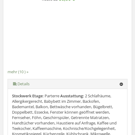
mehr (10 ) »
mehr (10 ) »
mehr (10 ) »
mehr (10 ) »
mehr (10 ) »
mehr (10 ) »
mehr (10 ) »
Details
Stockwerk Etage:
Parterre
Ausstattung:
2 Schlafräume,
Allergikergerecht, Babybett im Zimmer, Backofen,
Bademantel, Balkon, Bettwäsche vorhanden, Bügelbrett,
Doppelbett, Essecke, Fenster können geöffnet werden,
Fernseher, Föhn, Geschirrspüler, Getrennte Matratzen,
Handtücher vorhanden, Haustiere auf Anfrage, Kaffee und
Teekocher, Kaffeemaschine, Kochnische/Kochgelegenheit,
Kosmetikspiegel, Küchenzeile, Kühlschrank, Mikrowelle,