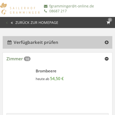
fgramminger@t-online.de
08687 217
0
ZURÜCK ZUR HOMEPAGE
Verfügbarkeit prüfen
Zimmer
10
Brombeere
54,50 €
heute ab