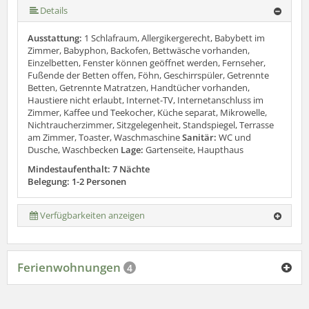
Details
Ausstattung:
1 Schlafraum, Allergikergerecht, Babybett im
Zimmer, Babyphon, Backofen, Bettwäsche vorhanden,
Einzelbetten, Fenster können geöffnet werden, Fernseher,
Fußende der Betten offen, Föhn, Geschirrspüler, Getrennte
Betten, Getrennte Matratzen, Handtücher vorhanden,
Haustiere nicht erlaubt, Internet-TV, Internetanschluss im
Zimmer, Kaffee und Teekocher, Küche separat, Mikrowelle,
Nichtraucherzimmer, Sitzgelegenheit, Standspiegel, Terrasse
am Zimmer, Toaster, Waschmaschine
Sanitär:
WC und
Dusche, Waschbecken
Lage:
Gartenseite, Haupthaus
Mindestaufenthalt: 7 Nächte
Belegung: 1-2 Personen
Verfügbarkeiten anzeigen
Ferienwohnungen
4