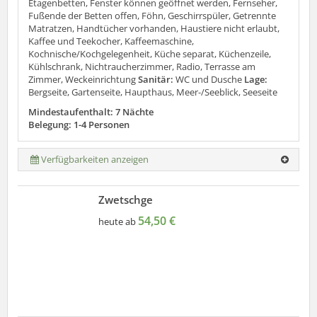
Etagenbetten, Fenster können geöffnet werden, Fernseher,
Fußende der Betten offen, Föhn, Geschirrspüler, Getrennte
Matratzen, Handtücher vorhanden, Haustiere nicht erlaubt,
Kaffee und Teekocher, Kaffeemaschine,
Kochnische/Kochgelegenheit, Küche separat, Küchenzeile,
Kühlschrank, Nichtraucherzimmer, Radio, Terrasse am
Zimmer, Weckeinrichtung
Sanitär:
WC und Dusche
Lage:
Bergseite, Gartenseite, Haupthaus, Meer-/Seeblick, Seeseite
Mindestaufenthalt: 7 Nächte
Belegung: 1-4 Personen
Verfügbarkeiten anzeigen
Zwetschge
54,50 €
heute ab