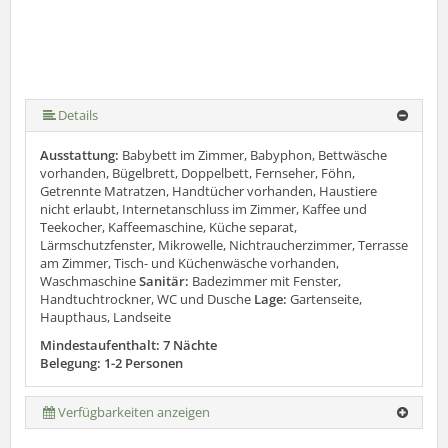
Details
Ausstattung:
Babybett im Zimmer, Babyphon, Bettwäsche
vorhanden, Bügelbrett, Doppelbett, Fernseher, Föhn,
Getrennte Matratzen, Handtücher vorhanden, Haustiere
nicht erlaubt, Internetanschluss im Zimmer, Kaffee und
Teekocher, Kaffeemaschine, Küche separat,
Lärmschutzfenster, Mikrowelle, Nichtraucherzimmer, Terrasse
am Zimmer, Tisch- und Küchenwäsche vorhanden,
Waschmaschine
Sanitär:
Badezimmer mit Fenster,
Handtuchtrockner, WC und Dusche
Lage:
Gartenseite,
Haupthaus, Landseite
Mindestaufenthalt: 7 Nächte
Belegung: 1-2 Personen
Verfügbarkeiten anzeigen