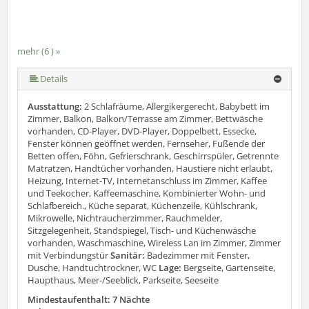
mehr (6 ) »
mehr (6 ) »
mehr (6 ) »
Details
Ausstattung:
2 Schlafräume, Allergikergerecht, Babybett im
Zimmer, Balkon, Balkon/Terrasse am Zimmer, Bettwäsche
vorhanden, CD-Player, DVD-Player, Doppelbett, Essecke,
Fenster können geöffnet werden, Fernseher, Fußende der
Betten offen, Föhn, Gefrierschrank, Geschirrspüler, Getrennte
Matratzen, Handtücher vorhanden, Haustiere nicht erlaubt,
Heizung, Internet-TV, Internetanschluss im Zimmer, Kaffee
und Teekocher, Kaffeemaschine, Kombinierter Wohn- und
Schlafbereich., Küche separat, Küchenzeile, Kühlschrank,
Mikrowelle, Nichtraucherzimmer, Rauchmelder,
Sitzgelegenheit, Standspiegel, Tisch- und Küchenwäsche
vorhanden, Waschmaschine, Wireless Lan im Zimmer, Zimmer
mit Verbindungstür
Sanitär:
Badezimmer mit Fenster,
Dusche, Handtuchtrockner, WC
Lage:
Bergseite, Gartenseite,
Haupthaus, Meer-/Seeblick, Parkseite, Seeseite
Mindestaufenthalt: 7 Nächte