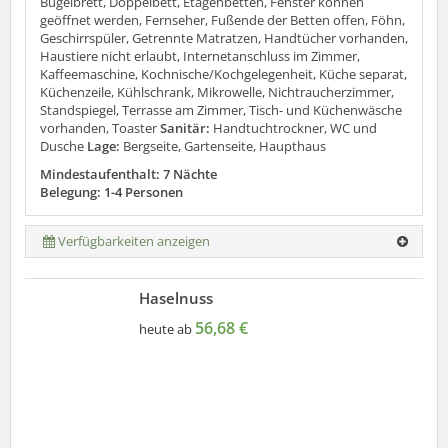
Bügelbrett, Doppelbett, Etagenbetten, Fenster können
geöffnet werden, Fernseher, Fußende der Betten offen, Föhn,
Geschirrspüler, Getrennte Matratzen, Handtücher vorhanden,
Haustiere nicht erlaubt, Internetanschluss im Zimmer,
Kaffeemaschine, Kochnische/Kochgelegenheit, Küche separat,
Küchenzeile, Kühlschrank, Mikrowelle, Nichtraucherzimmer,
Standspiegel, Terrasse am Zimmer, Tisch- und Küchenwäsche
vorhanden, Toaster
Sanitär:
Handtuchtrockner, WC und
Dusche
Lage:
Bergseite, Gartenseite, Haupthaus
Mindestaufenthalt: 7 Nächte
Belegung: 1-4 Personen
Verfügbarkeiten anzeigen
Haselnuss
56,68 €
heute ab