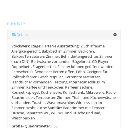
mehr (8 ) »
mehr (8 ) »
mehr (8 ) »
mehr (8 ) »
mehr (8 ) »
Details
Stockwerk Etage:
Parterre
Ausstattung:
2 Schlafräume,
Allergikergerecht, Babybett im Zimmer, Backofen,
Balkon/Terrasse am Zimmer, Behindertengerechtes Zimmer
(nach DIN), Bettwäsche vorhanden, Bügelbrett, CD-Player,
Doppelbett, Etagenbetten, Fenster können geöffnet werden,
Fernseher, Fußende der Betten offen, Föhn, Geeignet für
Rollstuhlfahrer, Geschirrspüler, Getrennte Matratzen,
Handtücher vorhanden, Heizung, Internetanschluss im
Zimmer, Kaffee und Teekocher, Kaffeemaschine,
Kosmetikspiegel, Küchenzeile, Kühlschrank, Mikrowelle, Radio,
Rauchmelder, Terrasse am Zimmer, Tisch- und Küchenwäsche
vorhanden, Toaster, Waschmaschine, Wireless Lan im
Zimmer, Wohnküche
Sanitär:
Badezimmer mit Fenster,
Dusche, Separates WC, WC, WC und Dusche und Bad,
Waschbecken
Größe (Quadratmeter): 55