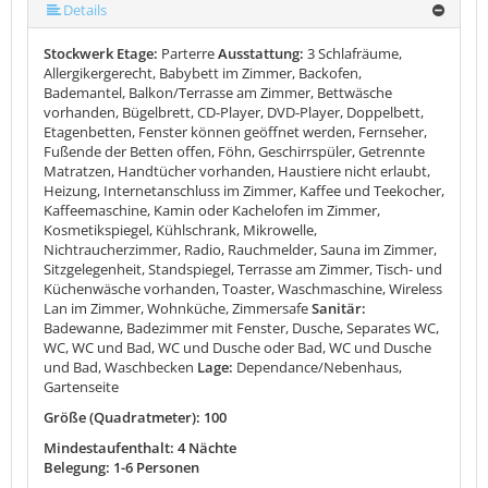
mehr (13 ) »
mehr (13 ) »
mehr (13 ) »
mehr (13 ) »
mehr (13 ) »
mehr (13 ) »
mehr (13 ) »
mehr (13 ) »
mehr (13 ) »
Details
Stockwerk Etage:
Parterre
Ausstattung:
3 Schlafräume,
Allergikergerecht, Babybett im Zimmer, Backofen,
Bademantel, Balkon/Terrasse am Zimmer, Bettwäsche
vorhanden, Bügelbrett, CD-Player, DVD-Player, Doppelbett,
Etagenbetten, Fenster können geöffnet werden, Fernseher,
Fußende der Betten offen, Föhn, Geschirrspüler, Getrennte
Matratzen, Handtücher vorhanden, Haustiere nicht erlaubt,
Heizung, Internetanschluss im Zimmer, Kaffee und Teekocher,
Kaffeemaschine, Kamin oder Kachelofen im Zimmer,
Kosmetikspiegel, Kühlschrank, Mikrowelle,
Nichtraucherzimmer, Radio, Rauchmelder, Sauna im Zimmer,
Sitzgelegenheit, Standspiegel, Terrasse am Zimmer, Tisch- und
Küchenwäsche vorhanden, Toaster, Waschmaschine, Wireless
Lan im Zimmer, Wohnküche, Zimmersafe
Sanitär:
Badewanne, Badezimmer mit Fenster, Dusche, Separates WC,
WC, WC und Bad, WC und Dusche oder Bad, WC und Dusche
und Bad, Waschbecken
Lage:
Dependance/Nebenhaus,
Gartenseite
Größe (Quadratmeter): 100
Mindestaufenthalt: 4 Nächte
Belegung: 1-6 Personen