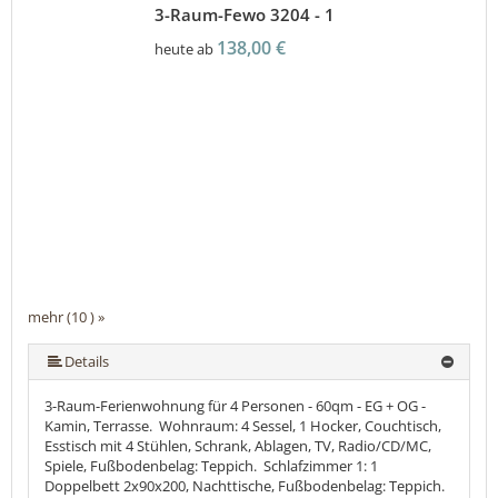
3-Raum-Fewo 3204 - 1
138,00 €
heute ab
mehr (10 ) »
mehr (10 ) »
mehr (10 ) »
mehr (10 ) »
mehr (10 ) »
mehr (10 ) »
mehr (10 ) »
Details
3-Raum-Ferienwohnung für 4 Personen - 60qm - EG + OG -
Kamin, Terrasse. Wohnraum: 4 Sessel, 1 Hocker, Couchtisch,
Esstisch mit 4 Stühlen, Schrank, Ablagen, TV, Radio/CD/MC,
Spiele, Fußbodenbelag: Teppich. Schlafzimmer 1: 1
Doppelbett 2x90x200, Nachttische, Fußbodenbelag: Teppich.