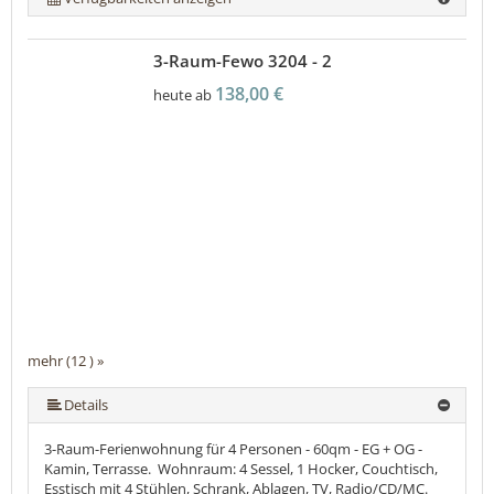
3-Raum-Fewo 3204 - 2
138,00 €
heute ab
mehr (12 ) »
mehr (12 ) »
mehr (12 ) »
mehr (12 ) »
mehr (12 ) »
mehr (12 ) »
mehr (12 ) »
mehr (12 ) »
mehr (12 ) »
Details
3-Raum-Ferienwohnung für 4 Personen - 60qm - EG + OG -
Kamin, Terrasse. Wohnraum: 4 Sessel, 1 Hocker, Couchtisch,
Esstisch mit 4 Stühlen, Schrank, Ablagen, TV, Radio/CD/MC.