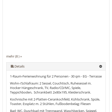
mehr (8 ) »
mehr (8 ) »
mehr (8 ) »
mehr (8 ) »
mehr (8 ) »
Details
1-Raum-Ferienwohnung für 2 Personen - 30 qm - EG - Terrasse
Wohn-/Schlafraum: 2 Sessel, Couchtisch, Ruhesessel m.
Hocker Hängeschrank, TV, Radio/CD/MC, Spiele,
Teppichboden, Schrankbett 2x80x195, Kleiderschrank.
Kochnische mit 2-Platten-Cerankochfeld, Kühlschrank, Spüle,
Toaster, Essplatz m. 2 Stühlen, Fußbodenbelag: Fliesen
Bad: WC, Duschbad mit Trennwand, Waschbecken, Spiegel,