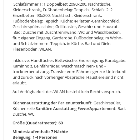
Schlafzimmer 1: 1 Doppelbett 2x90x200, Nachttische,
Kleiderschrank,, Fußbodenbelag: Teppich. Schlafzi 2: 2
Einzelbetten 90x200, Nachttisch, Kleiderschrank,
Fußbodenbelag: Teppich. Küche: 4-Platten-Cerankochfeld,
Geschirrspülmaschine, Grilltoaster, Geschirr und Hausrat.
Bad: Dusche mit Duschtrennwand, WC und Waschbecken.
flur: eigener Eingang, Garderobe. Fußbodenbelag im Wohn-
und Schlafzimmern: Teppich, in Küche, Bad und Diele:
Fliesenboden. WLAN.
inklusive: Handtücher, Bettwäsche, Endreinigung, Kurabgabe,
Kaminholz, Leihfahrräder, Waschmaschinen- und -
trocknerbenutzung, Transfer vom Fähranleger zur Unterkunft
und zurück nach vorheriger Absprache. Haustiere sind nicht
erlaubt.
Auf Verfügbarkeit des WLAN besteht kein Rechtsanspruch.
Küchenausstattung der Ferienunterkunft:
Geschirrspüler,
Küchenzeile
Sanitäre Ausstattung Fewo/Appartement:
Bad,
Dusche, WC
Größe (Quadratmeter): 60
Mindestaufenthalt: 7 Nächte
Belegung: 1-4 Personen