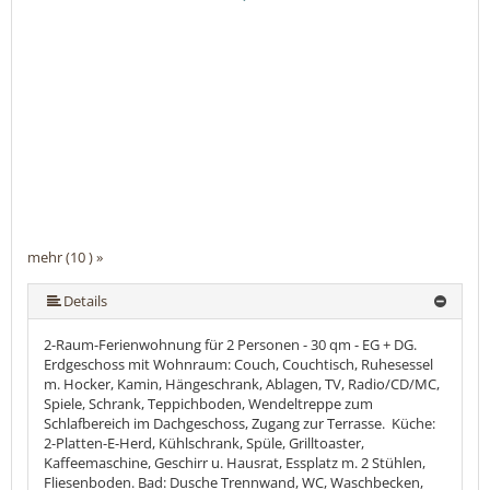
mehr (10 ) »
mehr (10 ) »
mehr (10 ) »
mehr (10 ) »
mehr (10 ) »
mehr (10 ) »
mehr (10 ) »
Details
2-Raum-Ferienwohnung für 2 Personen - 30 qm - EG + DG.
Erdgeschoss mit Wohnraum: Couch, Couchtisch, Ruhesessel
m. Hocker, Kamin, Hängeschrank, Ablagen, TV, Radio/CD/MC,
Spiele, Schrank, Teppichboden, Wendeltreppe zum
Schlafbereich im Dachgeschoss, Zugang zur Terrasse. Küche:
2-Platten-E-Herd, Kühlschrank, Spüle, Grilltoaster,
Kaffeemaschine, Geschirr u. Hausrat, Essplatz m. 2 Stühlen,
Fliesenboden. Bad: Dusche Trennwand, WC, Waschbecken,