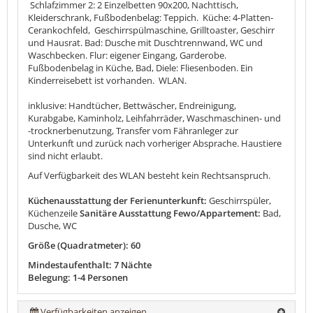
Schlafzimmer 2: 2 Einzelbetten 90x200, Nachttisch,
Kleiderschrank, Fußbodenbelag: Teppich. Küche: 4-Platten-
Cerankochfeld, Geschirrspülmaschine, Grilltoaster, Geschirr
und Hausrat. Bad: Dusche mit Duschtrennwand, WC und
Waschbecken. Flur: eigener Eingang, Garderobe.
Fußbodenbelag in Küche, Bad, Diele: Fliesenboden. Ein
Kinderreisebett ist vorhanden. WLAN.
inklusive: Handtücher, Bettwäscher, Endreinigung,
Kurabgabe, Kaminholz, Leihfahrräder, Waschmaschinen- und
-trocknerbenutzung, Transfer vom Fähranleger zur
Unterkunft und zurück nach vorheriger Absprache. Haustiere
sind nicht erlaubt.
Auf Verfügbarkeit des WLAN besteht kein Rechtsanspruch.
Küchenausstattung der Ferienunterkunft:
Geschirrspüler,
Küchenzeile
Sanitäre Ausstattung Fewo/Appartement:
Bad,
Dusche, WC
Größe (Quadratmeter): 60
Mindestaufenthalt: 7 Nächte
Belegung: 1-4 Personen
Verfügbarkeiten anzeigen