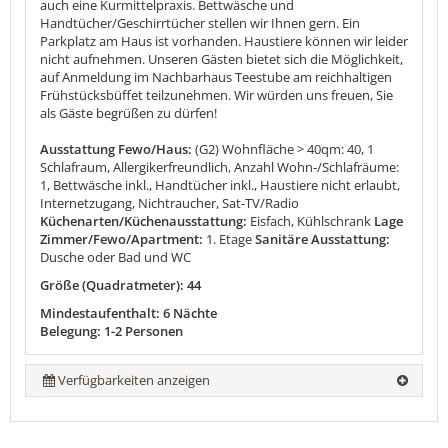
auch eine Kurmittelpraxis. Bettwäsche und
Handtücher/Geschirrtücher stellen wir Ihnen gern. Ein
Parkplatz am Haus ist vorhanden. Haustiere können wir leider
nicht aufnehmen. Unseren Gästen bietet sich die Möglichkeit,
auf Anmeldung im Nachbarhaus Teestube am reichhaltigen
Frühstücksbüffet teilzunehmen. Wir würden uns freuen, Sie
als Gäste begrüßen zu dürfen!
Ausstattung Fewo/Haus:
(G2) Wohnfläche > 40qm: 40, 1
Schlafraum, Allergikerfreundlich, Anzahl Wohn-/Schlafräume:
1, Bettwäsche inkl., Handtücher inkl., Haustiere nicht erlaubt,
Internetzugang, Nichtraucher, Sat-TV/Radio
Küchenarten/Küchenausstattung:
Eisfach, Kühlschrank
Lage
Zimmer/Fewo/Apartment:
1. Etage
Sanitäre Ausstattung:
Dusche oder Bad und WC
Größe (Quadratmeter): 44
Mindestaufenthalt: 6 Nächte
Belegung: 1-2 Personen
Verfügbarkeiten anzeigen