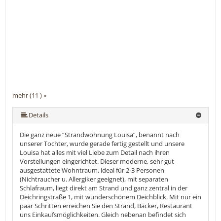
mehr (11 ) »
mehr (11 ) »
mehr (11 ) »
mehr (11 ) »
mehr (11 ) »
mehr (11 ) »
mehr (11 ) »
mehr (11 ) »
Details
Die ganz neue “Strandwohnung Louisa”, benannt nach
unserer Tochter, wurde gerade fertig gestellt und unsere
Louisa hat alles mit viel Liebe zum Detail nach ihren
Vorstellungen eingerichtet. Dieser moderne, sehr gut
ausgestattete Wohntraum, ideal für 2-3 Personen
(Nichtraucher u. Allergiker geeignet), mit separaten
Schlafraum, liegt direkt am Strand und ganz zentral in der
Deichringstraße 1, mit wunderschönem Deichblick. Mit nur ein
paar Schritten erreichen Sie den Strand, Bäcker, Restaurant
uns Einkaufsmöglichkeiten. Gleich nebenan befindet sich