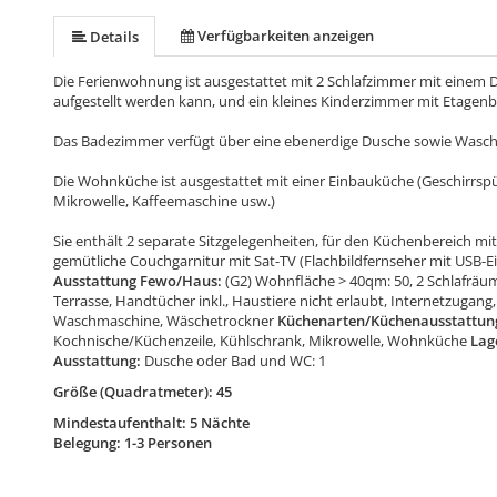
Verfügbarkeiten anzeigen
Details
Die Ferienwohnung ist ausgestattet mit 2 Schlafzimmer mit einem D
aufgestellt werden kann, und ein kleines Kinderzimmer mit Etagenbe
Das Badezimmer verfügt über eine ebenerdige Dusche sowie Wasc
Die Wohnküche ist ausgestattet mit einer Einbauküche (Geschirrsp
Mikrowelle, Kaffeemaschine usw.)
Sie enthält 2 separate Sitzgelegenheiten, für den Küchenbereich m
gemütliche Couchgarnitur mit Sat-TV (Flachbildfernseher mit USB-E
Ausstattung Fewo/Haus:
(G2) Wohnfläche > 40qm: 50, 2 Schlafräum
Terrasse, Handtücher inkl., Haustiere nicht erlaubt, Internetzugang
Waschmaschine, Wäschetrockner
Küchenarten/Küchenausstattun
Kochnische/Küchenzeile, Kühlschrank, Mikrowelle, Wohnküche
Lag
Ausstattung:
Dusche oder Bad und WC: 1
Größe (Quadratmeter): 45
Mindestaufenthalt: 5 Nächte
Belegung: 1-3 Personen