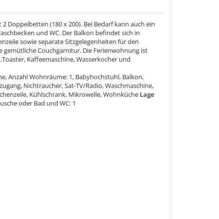
 2 Doppelbetten (180 x 200). Bei Bedarf kann auch ein
Waschbecken und WC. Der Balkon befindet sich in
nzeile sowie separate Sitzgelegenheiten für den
e gemütliche Couchgarnitur. Die Ferienwohnung ist
io,Toaster, Kaffeemaschine, Wasserkocher und
me, Anzahl Wohnräume: 1, Babyhochstuhl, Balkon,
netzugang, Nichtraucher, Sat-TV/Radio, Waschmaschine,
henzeile, Kühlschrank, Mikrowelle, Wohnküche
Lage
usche oder Bad und WC: 1