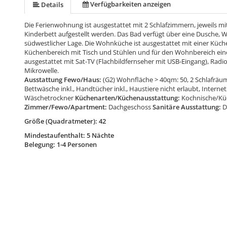
Verfügbarkeiten anzeigen
Details
Die Ferienwohnung ist ausgestattet mit 2 Schlafzimmern, jeweils mit
Kinderbett aufgestellt werden. Das Bad verfügt über eine Dusche, 
südwestlicher Lage. Die Wohnküche ist ausgestattet mit einer Küche
Küchenbereich mit Tisch und Stühlen und für den Wohnbereich ein
ausgestattet mit Sat-TV (Flachbildfernseher mit USB-Eingang), Rad
Mikrowelle.
Ausstattung Fewo/Haus:
(G2) Wohnfläche > 40qm: 50, 2 Schlafräu
Bettwäsche inkl., Handtücher inkl., Haustiere nicht erlaubt, Inter
Wäschetrockner
Küchenarten/Küchenausstattung:
Kochnische/Küc
Zimmer/Fewo/Apartment:
Dachgeschoss
Sanitäre Ausstattung:
D
Größe (Quadratmeter): 42
Mindestaufenthalt: 5 Nächte
Belegung: 1-4 Personen