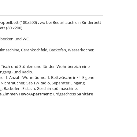
oppelbett (180x200) , wo bei Bedarf auch ein Kinderbett
tt (80 x200)
hbecken und WC.
ülmaschine, Cerankochfeld, Backofen, Wasserkocher,
it Tisch und Stühlen und für den Wohnbereich eine
ingang) und Radio.
e: 1, Anzahl Wohnräume: 1, Bettwäsche inkl., Eigene
, Nichtraucher, Sat-TV/Radio, Separater Eingang,
g:
Backofen, Eisfach, Geschirrspülmaschine,
e Zimmer/Fewo/Apartment:
Erdgeschoss
Sanitäre