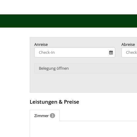
Anreise
Abreise
Belegung öffnen
Leistungen & Preise
Zimmer
3
mehr (6 ) »
mehr (6 ) »