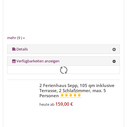
mehr (9 ) »
mehr (9 ) »
mehr (9 ) »
mehr (9 ) »
mehr (9 ) »
mehr (9 ) »
Details
Verfügbarkeiten anzeigen
2 Ferienhaus Sepp, 105 qm inklusive
Terrasse, 2 Schlafzimmer, max. 5
Personen
159,00 €
heute ab