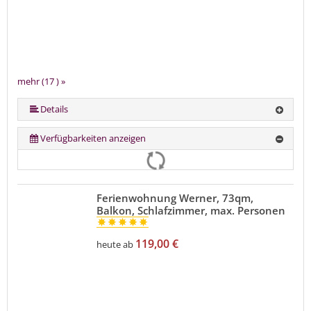
mehr (17 ) »
mehr (17 ) »
mehr (17 ) »
mehr (17 ) »
mehr (17 ) »
mehr (17 ) »
mehr (17 ) »
mehr (17 ) »
mehr (17 ) »
mehr (17 ) »
mehr (17 ) »
mehr (17 ) »
mehr (17 ) »
mehr (17 ) »
Details
Verfügbarkeiten anzeigen
Ferienwohnung Werner, 73qm,
Balkon, Schlafzimmer, max. Personen
119,00 €
heute ab