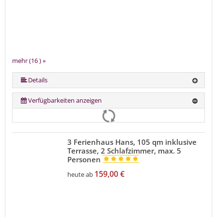
mehr (16 ) »
mehr (16 ) »
mehr (16 ) »
mehr (16 ) »
mehr (16 ) »
mehr (16 ) »
mehr (16 ) »
mehr (16 ) »
mehr (16 ) »
mehr (16 ) »
mehr (16 ) »
mehr (16 ) »
mehr (16 ) »
Details
Verfügbarkeiten anzeigen
3 Ferienhaus Hans, 105 qm inklusive
Terrasse, 2 Schlafzimmer, max. 5
Personen
159,00 €
heute ab