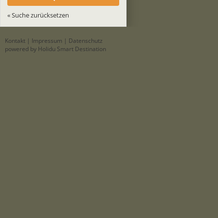
« Suche zurücksetzen
Kontakt
|
Impressum
|
Datenschutz
powered by Holidu Smart Destination