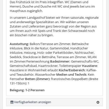
Das Frühstück ist im Preis inbegriffen. WC (Damen und
Herren), Dusche und Dusche mit WC sind jeweils bei uns im
Haupthaus zugänglich.
In unserem Landgasthof bieten wir Ihnen saisonale, regionale
und anderweitige Spezialitäten an. Wir wählen unseren
Zutaten und Lieferanten ganz bevorzugt von der Region aus
um Ihnen auch mit Speis und Trank den Schwarzwald noch
ein bisschen näher zu bringen.
Ausstattung:
Balkon/Terrasse am Zimmer, Bettwäsche
inklusive, Blick in die Natur, Gartenmöbel, Handtücher
inklusive, Heizung, Holz- oder Parkettböden, Nichtraucher,
Seeblick, Steckdose in Bettnähe, Terrasse am Zimmer, WLAN
im Zimmer/Ferienwohnung
Badezimmer:
Gemeinschafts-WC,
Gemeinschaftsbad, Haartrockner, Toilettenpapier
Haustiere:
Haustiere in Wohneinheit erlaubt
Küche/Essbereich:
Kaffee-
und Teezubehör, Wasserkocher
Medien und Technik:
Kein
Fernseher
Betten (Zimmer):
französisches Doppelbett (Breite
131-150cm): 1
Belegung: 1-2 Personen
Verfügbarkeiten anzeigen