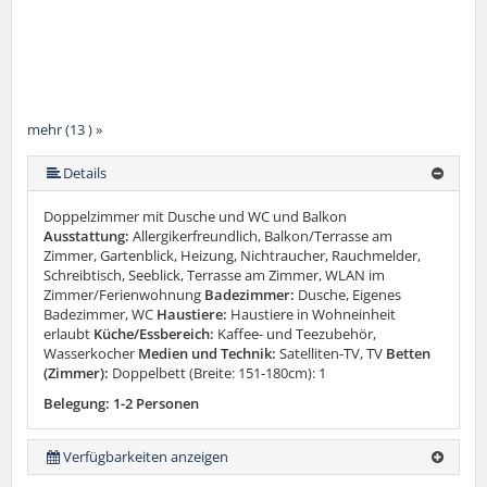
mehr (13 ) »
mehr (13 ) »
mehr (13 ) »
mehr (13 ) »
mehr (13 ) »
mehr (13 ) »
mehr (13 ) »
mehr (13 ) »
mehr (13 ) »
mehr (13 ) »
Details
Doppelzimmer mit Dusche und WC und Balkon
Ausstattung:
Allergikerfreundlich, Balkon/Terrasse am
Zimmer, Gartenblick, Heizung, Nichtraucher, Rauchmelder,
Schreibtisch, Seeblick, Terrasse am Zimmer, WLAN im
Zimmer/Ferienwohnung
Badezimmer:
Dusche, Eigenes
Badezimmer, WC
Haustiere:
Haustiere in Wohneinheit
erlaubt
Küche/Essbereich:
Kaffee- und Teezubehör,
Wasserkocher
Medien und Technik:
Satelliten-TV, TV
Betten
(Zimmer):
Doppelbett (Breite: 151-180cm): 1
Belegung: 1-2 Personen
Verfügbarkeiten anzeigen