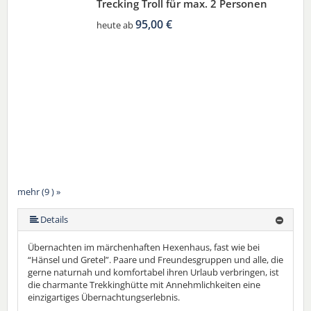
Trecking Troll für max. 2 Personen
95,00 €
heute ab
mehr (9 ) »
mehr (9 ) »
mehr (9 ) »
mehr (9 ) »
mehr (9 ) »
mehr (9 ) »
Details
Übernachten im märchenhaften Hexenhaus, fast wie bei
“Hänsel und Gretel”. Paare und Freundesgruppen und alle, die
gerne naturnah und komfortabel ihren Urlaub verbringen, ist
die charmante Trekkinghütte mit Annehmlichkeiten eine
einzigartiges Übernachtungserlebnis.