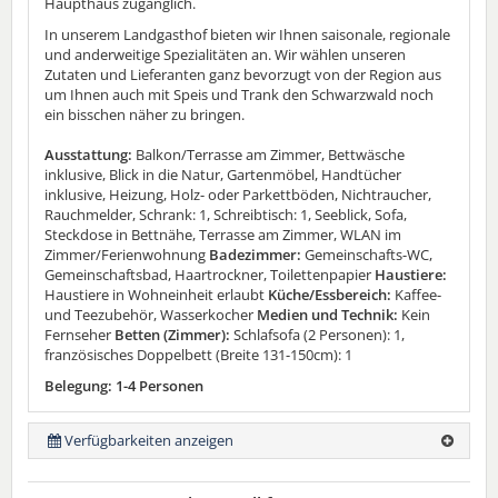
Haupthaus zugänglich.
In unserem Landgasthof bieten wir Ihnen saisonale, regionale
und anderweitige Spezialitäten an. Wir wählen unseren
Zutaten und Lieferanten ganz bevorzugt von der Region aus
um Ihnen auch mit Speis und Trank den Schwarzwald noch
ein bisschen näher zu bringen.
Ausstattung:
Balkon/Terrasse am Zimmer, Bettwäsche
inklusive, Blick in die Natur, Gartenmöbel, Handtücher
inklusive, Heizung, Holz- oder Parkettböden, Nichtraucher,
Rauchmelder, Schrank: 1, Schreibtisch: 1, Seeblick, Sofa,
Steckdose in Bettnähe, Terrasse am Zimmer, WLAN im
Zimmer/Ferienwohnung
Badezimmer:
Gemeinschafts-WC,
Gemeinschaftsbad, Haartrockner, Toilettenpapier
Haustiere:
Haustiere in Wohneinheit erlaubt
Küche/Essbereich:
Kaffee-
und Teezubehör, Wasserkocher
Medien und Technik:
Kein
Fernseher
Betten (Zimmer):
Schlafsofa (2 Personen): 1,
französisches Doppelbett (Breite 131-150cm): 1
Belegung: 1-4 Personen
Verfügbarkeiten anzeigen