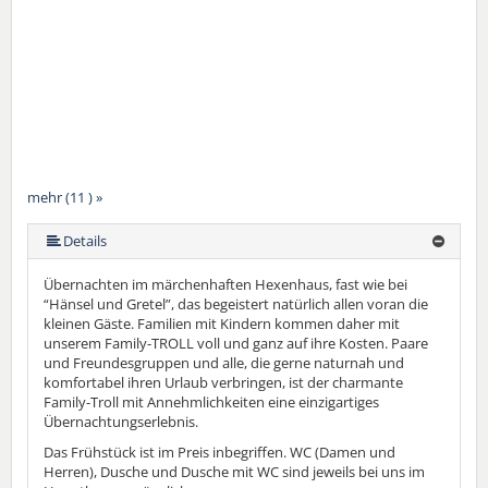
mehr (11 ) »
mehr (11 ) »
mehr (11 ) »
mehr (11 ) »
mehr (11 ) »
mehr (11 ) »
mehr (11 ) »
mehr (11 ) »
Details
Übernachten im märchenhaften Hexenhaus, fast wie bei
“Hänsel und Gretel”, das begeistert natürlich allen voran die
kleinen Gäste. Familien mit Kindern kommen daher mit
unserem Family-TROLL voll und ganz auf ihre Kosten. Paare
und Freundesgruppen und alle, die gerne naturnah und
komfortabel ihren Urlaub verbringen, ist der charmante
Family-Troll mit Annehmlichkeiten eine einzigartiges
Übernachtungserlebnis.
Das Frühstück ist im Preis inbegriffen. WC (Damen und
Herren), Dusche und Dusche mit WC sind jeweils bei uns im