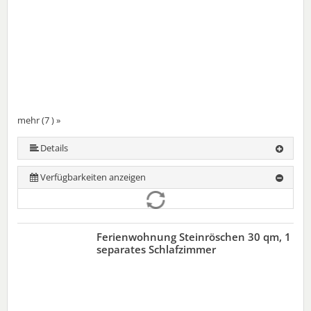
mehr (7 ) »
mehr (7 ) »
mehr (7 ) »
mehr (7 ) »
Details
Verfügbarkeiten anzeigen
Ferienwohnung Steinröschen 30 qm, 1
separates Schlafzimmer