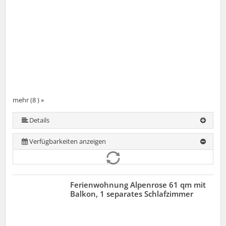
mehr (8 ) »
mehr (8 ) »
mehr (8 ) »
mehr (8 ) »
mehr (8 ) »
Details
Verfügbarkeiten anzeigen
Ferienwohnung Alpenrose 61 qm mit
Balkon, 1 separates Schlafzimmer