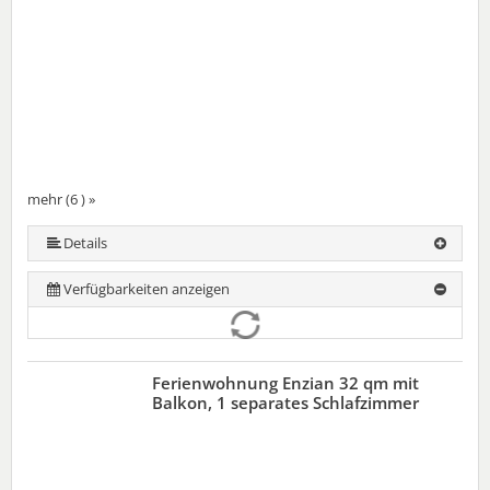
mehr (6 ) »
mehr (6 ) »
mehr (6 ) »
Details
Verfügbarkeiten anzeigen
Ferienwohnung Enzian 32 qm mit
Balkon, 1 separates Schlafzimmer