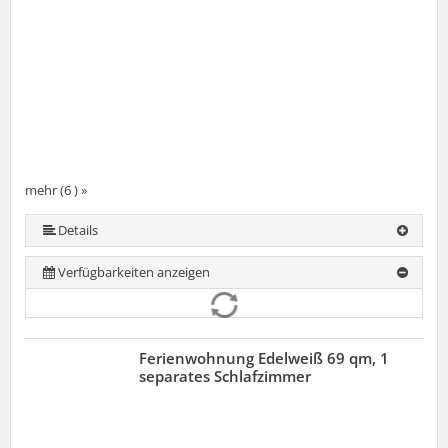
mehr (6 ) »
mehr (6 ) »
mehr (6 ) »
Details
Verfügbarkeiten anzeigen
Ferienwohnung Edelweiß 69 qm, 1
separates Schlafzimmer