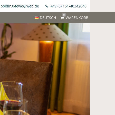
polding-fewo@web.de
+49 (0) 151-40342040
0
DEUTSCH
WARENKORB