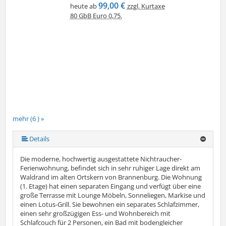
99,00 €
heute ab
zzgl. Kurtaxe
80 GbB Euro 0,75.
mehr (6 ) »
mehr (6 ) »
mehr (6 ) »
Details
Die moderne, hochwertig ausgestattete Nichtraucher-
Ferienwohnung, befindet sich in sehr ruhiger Lage direkt am
Waldrand im alten Ortskern von Brannenburg. Die Wohnung
(1. Etage) hat einen separaten Eingang und verfügt über eine
große Terrasse mit Lounge Möbeln, Sonneliegen, Markise und
einen Lotus-Grill. Sie bewohnen ein separates Schlafzimmer,
einen sehr großzügigen Ess- und Wohnbereich mit
Schlafcouch für 2 Personen, ein Bad mit bodengleicher