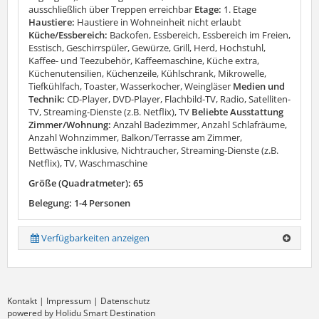
ausschließlich über Treppen erreichbar
Etage:
1. Etage
Haustiere:
Haustiere in Wohneinheit nicht erlaubt
Küche/Essbereich:
Backofen, Essbereich, Essbereich im Freien,
Esstisch, Geschirrspüler, Gewürze, Grill, Herd, Hochstuhl,
Kaffee- und Teezubehör, Kaffeemaschine, Küche extra,
Küchenutensilien, Küchenzeile, Kühlschrank, Mikrowelle,
Tiefkühlfach, Toaster, Wasserkocher, Weingläser
Medien und
Technik:
CD-Player, DVD-Player, Flachbild-TV, Radio, Satelliten-
TV, Streaming-Dienste (z.B. Netflix), TV
Beliebte Ausstattung
Zimmer/Wohnung:
Anzahl Badezimmer, Anzahl Schlafräume,
Anzahl Wohnzimmer, Balkon/Terrasse am Zimmer,
Bettwäsche inklusive, Nichtraucher, Streaming-Dienste (z.B.
Netflix), TV, Waschmaschine
Größe (Quadratmeter): 65
Belegung: 1-4 Personen
Verfügbarkeiten anzeigen
Kontakt
|
Impressum
|
Datenschutz
powered by Holidu Smart Destination