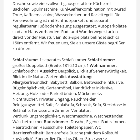
Dusche sowie eine vollwertig ausgestattete Küche mit
Backofen, Spülmaschine, Kühl-Gefrierkombination mit 0-Grad
Zone, Kaffeemaschine, Wasserkocher und Raclettegrill. Die
Ferienwohnung ist mit Echtholzparkett und separat
regulierbarer Fußbodenheizung ausgestattet. Autoparkplätze
sind am Haus vorhanden. Rad- und Wanderwege starten
direkt vor der Haustür. Ein Bolz-Spielplatz befindet sich ca.
150m entfernt. Wir freuen uns, Sie als unsere Gäste begrüßen
zu dürfen.
Schlafräume:
1 separates Schlafzimmer
Schlafzimmer:
großes Doppelbett (Breite: 181-210 cm): 1
Wohnzimmer:
Schlafcouch: 1
Aussicht:
Bergblick, Blick auf Sehenswürdigkeit,
Blick in die Natur, Gartenblick
Ausstattung:
Allergikerfreundlich, Babybett, Balkon, Bettwäsche inklusive,
Bügelmöglichkeit, Gartenmöbel, Handtücher inklusive,
Heizung, Holz- oder Parkettböden, Mückennetz,
Nichtraucher, Privater Eingang, Rauchmelder,
Reinigungsmittel, Safe, Schlafsofa, Schrank, Sofa, Steckdose in
Bettnähe, Terrasse am Zimmer, Ventilator,
Verdunklungsmöglichkeit, Waschmaschine, Wäscheständer,
Wäschetrockner
Badezimmer:
Dusche, Eigenes Badezimmer,
Haartrockner, Hausschuhe, Toilettenpapier, WC
Barrierefreiheit:
Barrierefreie Dusche (mit dem Rollstuhl
zugänglich), Ebenerdige Dusche, Obere Stockwerke