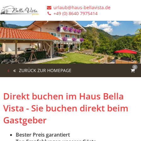
urlaub@haus-bellavista.de
+49 (0) 8640 7975414
0
ZURÜCK ZUR HOMEPAGE
Direkt buchen im Haus Bella
Vista - Sie buchen direkt beim
Gastgeber
Bester Preis garantiert